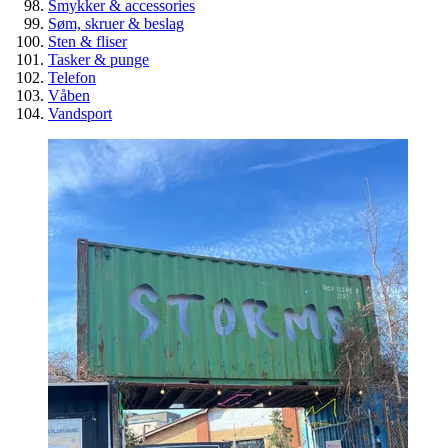
Smykker & accessories
Søm, skruer & beslag
Sten & fliser
Tasker & punge
Telefon
Våben
Vandsport
Spar penge på billige overskuds
byggematerialer
Guide
Genbrug
Værktøj & byggematerialer