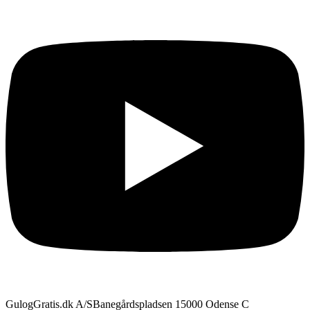
GulogGratis.dk A/S
Banegårdspladsen 1
5000 Odense C