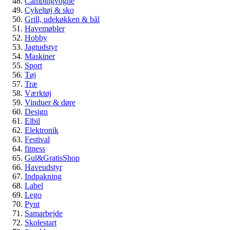
Campingvogne
Cykeltøj & sko
Grill, udekøkken & bål
Havemøbler
Hobby
Jagtudstyr
Maskiner
Sport
Tøj
Træ
Værktøj
Vinduer & døre
Design
Elbil
Elektronik
Festival
fitness
Gul&GratisShop
Haveudstyr
Indpakning
Label
Lego
Pynt
Samarbejde
Skolestart