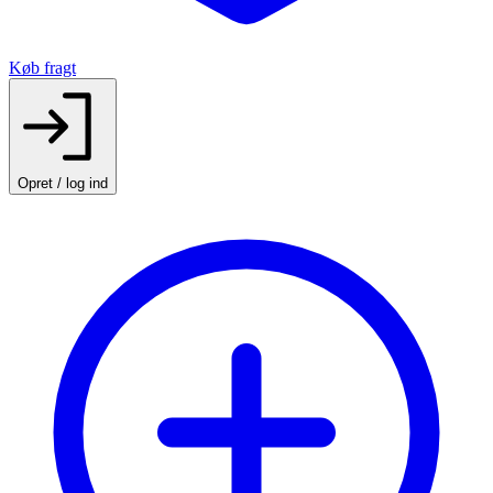
Køb fragt
Opret / log ind