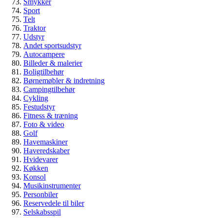
Veteranbil eller klassisk bil – hvad er
Smykker
Sport
egentlig forskellen?
Telt
Traktor
Guide
Udstyr
Biler & køretøjer
Andet sportsudstyr
Veteranbil
Autocampere
Billeder & malerier
Boligtilbehør
Børnemøbler & indretning
Campingtilbehør
Cykling
Festudstyr
Fitness & træning
Foto & video
Golf
Havemaskiner
Haveredskaber
Hvidevarer
Køkken
Konsol
Musikinstrumenter
Personbiler
Reservedele til biler
Selskabsspil