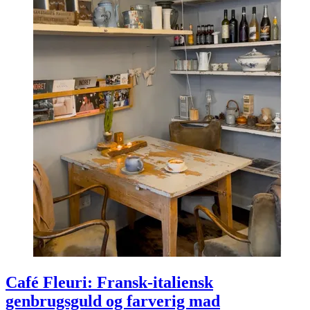
Café Fleuri: Fransk-italiensk
genbrugsguld og farverig mad