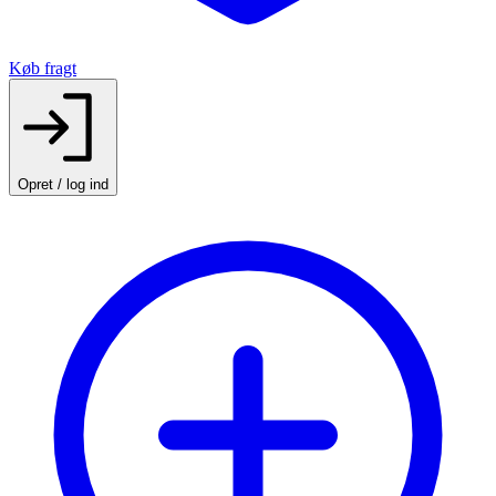
Køb fragt
Opret / log ind