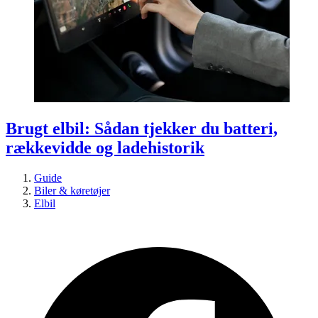
Brugt elbil: Sådan tjekker du batteri,
rækkevidde og ladehistorik
Guide
Biler & køretøjer
Elbil