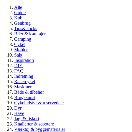
Alle
Guide
10 gode brugte familiebiler under
Køb
100.000 kr.
Genbrug
Tips&Tricks
Biler & køretøjer
Guide
Camping
Køb
Cykel
Biler & køretøjer
Møbler
Salg
Inspiration
DIY
FAQ
Indretning
Racercykel
Maskiner
Både & tilbehør
Brugskunst
Cykeludstyr & reservedele
Dyr
Have
Jagt & fiskeri
Knallerter & scootere
Værktøj & byggematerialer