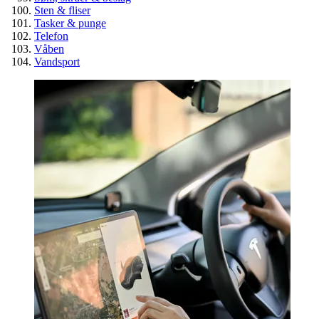
Sten & fliser
Tasker & punge
Telefon
Våben
Vandsport
Spar penge på billige overskuds
byggematerialer
Guide
Genbrug
Værktøj & byggematerialer