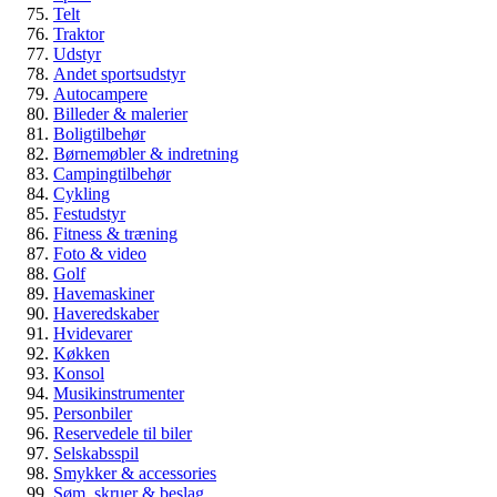
Veteranbil eller klassisk bil – hvad er
Telt
egentlig forskellen?
Traktor
Udstyr
Andet sportsudstyr
Guide
Autocampere
Biler & køretøjer
Billeder & malerier
Veteranbil
Boligtilbehør
Børnemøbler & indretning
Campingtilbehør
Cykling
Festudstyr
Fitness & træning
Foto & video
Golf
Havemaskiner
Haveredskaber
Hvidevarer
Køkken
Konsol
Musikinstrumenter
Personbiler
Reservedele til biler
Selskabsspil
Smykker & accessories
Søm, skruer & beslag