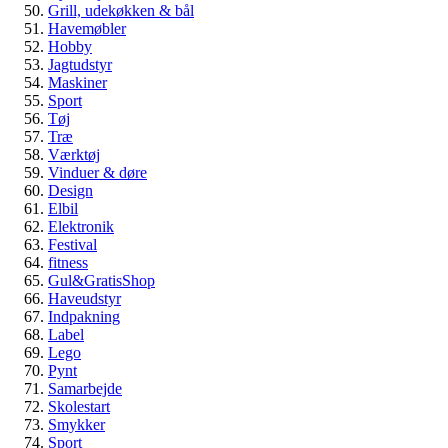
Grill, udekøkken & bål
Havemøbler
Hobby
Jagtudstyr
Maskiner
Sport
Tøj
Træ
Værktøj
Vinduer & døre
Design
Elbil
Elektronik
Festival
fitness
Gul&GratisShop
Haveudstyr
Indpakning
Label
Lego
Pynt
Samarbejde
Skolestart
Smykker
Sport