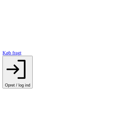
Køb fragt
Opret / log ind