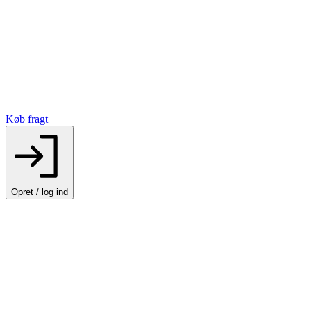
Køb fragt
Opret / log ind