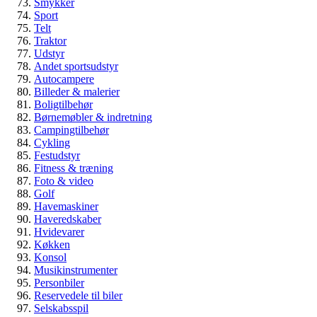
Veteranbil eller klassisk bil – hvad er
Smykker
Sport
egentlig forskellen?
Telt
Traktor
Guide
Udstyr
Biler & køretøjer
Andet sportsudstyr
Veteranbil
Autocampere
Billeder & malerier
Boligtilbehør
Børnemøbler & indretning
Campingtilbehør
Cykling
Festudstyr
Fitness & træning
Foto & video
Golf
Havemaskiner
Haveredskaber
Hvidevarer
Køkken
Konsol
Musikinstrumenter
Personbiler
Reservedele til biler
Selskabsspil