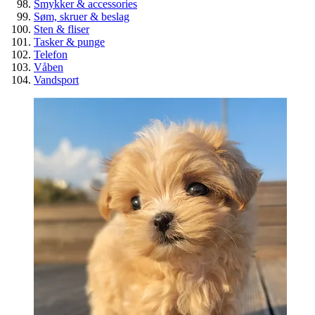
Smykker & accessories
Søm, skruer & beslag
Sten & fliser
Tasker & punge
Telefon
Våben
Vandsport
Spar penge på billige overskuds
byggematerialer
Guide
Genbrug
Værktøj & byggematerialer