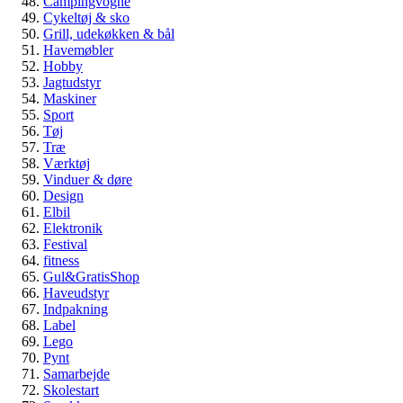
Campingvogne
Cykeltøj & sko
Grill, udekøkken & bål
Havemøbler
Hobby
Jagtudstyr
Maskiner
Sport
Tøj
Træ
Værktøj
Vinduer & døre
Design
Elbil
Elektronik
Festival
fitness
Gul&GratisShop
Haveudstyr
Indpakning
Label
Lego
Pynt
Samarbejde
Skolestart