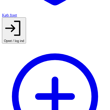
Køb fragt
Opret / log ind