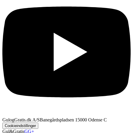
GulogGratis.dk A/S
Banegårdspladsen 1
5000 Odense C
Cookieindstillinger
Gul&Gratis
GG+