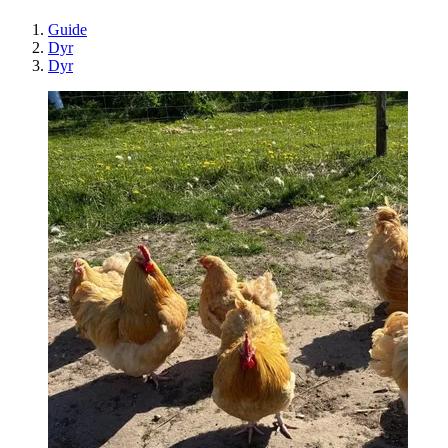
Guide
Dyr
Dyr