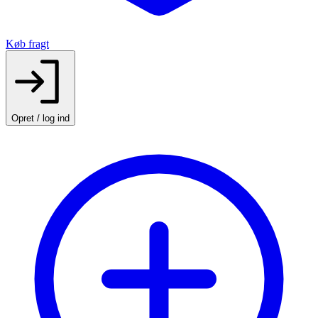
Køb fragt
Opret / log ind