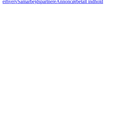
erhverv
Samarbejdspartnere
Annoncørbetalt indhold