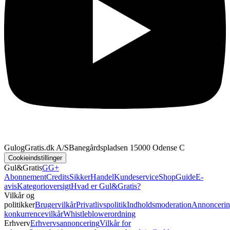
GulogGratis.dk A/S
Banegårdspladsen 1
5000 Odense C
Cookieindstillinger
Gul&Gratis
GG+
Abonnement
Credits
SikkerHandel
Kundeservice
Shop
Guide
E-
avis
Kategorioversigt
Hvad er Gul&Gratis?
Vilkår og
politikker
Brugervilkår
Privatlivspolitik
Indholdsmoderation
Annoncerin
konkurrencevilkår
Whistleblowerordning
Erhverv
Erhvervsannoncering
Vilkår for