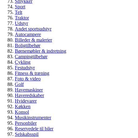
Veteranbil eller klassisk bil – hvad er
Smykker
Sport
egentlig forskellen?
Telt
Traktor
Guide
Udstyr
Biler & køretøjer
Andet sportsudstyr
Veteranbil
Autocampere
Billeder & malerier
Boligtilbehør
Børnemøbler & indretning
Campingtilbehør
Cykling
Festudstyr
Fitness & træning
Foto & video
Golf
Havemaskiner
Haveredskaber
Hvidevarer
Køkken
Konsol
Musikinstrumenter
Personbiler
Reservedele til biler
Selskabsspil