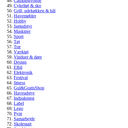
Campingvogne
Cykeltøj & sko
Grill, udekøkken & bål
Havemøbler
Hobby
Jagtudstyr
Maskiner
Sport
Tøj
Træ
Værktøj
Vinduer & døre
Design
Elbil
Elektronik
Festival
fitness
Gul&GratisShop
Haveudstyr
Indpakning
Label
Lego
Pynt
Samarbejde
Skolestart