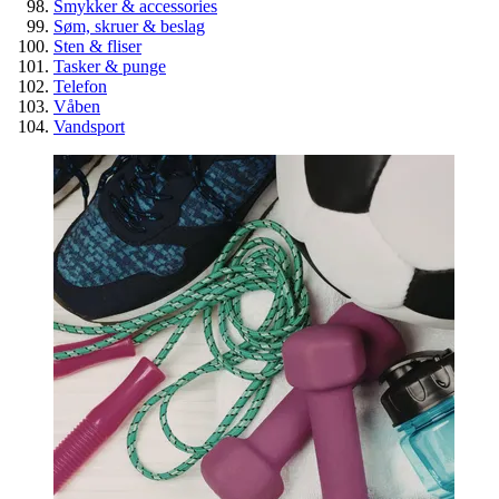
Smykker & accessories
Søm, skruer & beslag
Sten & fliser
Tasker & punge
Telefon
Våben
Vandsport
Spar penge på billige overskuds
byggematerialer
Guide
Genbrug
Værktøj & byggematerialer