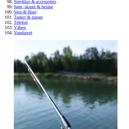
Smykker & accessories
Søm, skruer & beslag
Sten & fliser
Tasker & punge
Telefon
Våben
Vandsport
Spar penge på billige overskuds
byggematerialer
Guide
Genbrug
Værktøj & byggematerialer