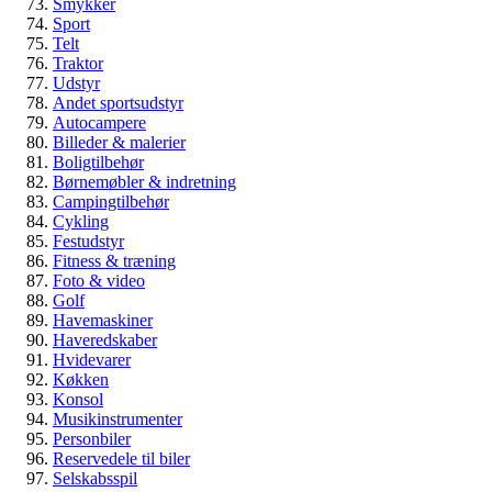
Veteranbil eller klassisk bil – hvad er
Smykker
Sport
egentlig forskellen?
Telt
Traktor
Guide
Udstyr
Biler & køretøjer
Andet sportsudstyr
Veteranbil
Autocampere
Billeder & malerier
Boligtilbehør
Børnemøbler & indretning
Campingtilbehør
Cykling
Festudstyr
Fitness & træning
Foto & video
Golf
Havemaskiner
Haveredskaber
Hvidevarer
Køkken
Konsol
Musikinstrumenter
Personbiler
Reservedele til biler
Selskabsspil