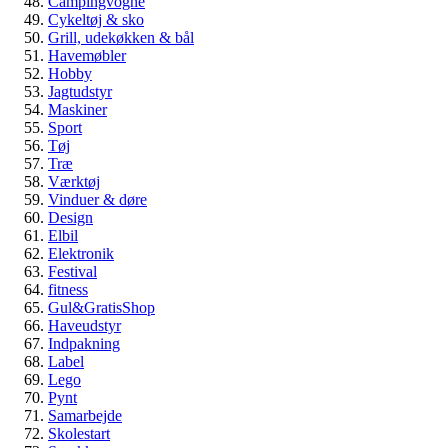
Campingvogne
Cykeltøj & sko
Grill, udekøkken & bål
Havemøbler
Hobby
Jagtudstyr
Maskiner
Sport
Tøj
Træ
Værktøj
Vinduer & døre
Design
Elbil
Elektronik
Festival
fitness
Gul&GratisShop
Haveudstyr
Indpakning
Label
Lego
Pynt
Samarbejde
Skolestart