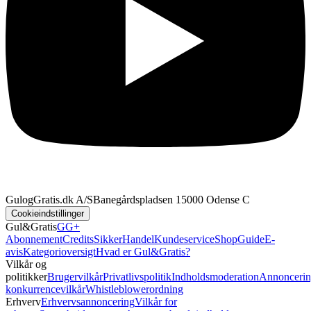
GulogGratis.dk A/S
Banegårdspladsen 1
5000 Odense C
Cookieindstillinger
Gul&Gratis
GG+
Abonnement
Credits
SikkerHandel
Kundeservice
Shop
Guide
E-
avis
Kategorioversigt
Hvad er Gul&Gratis?
Vilkår og
politikker
Brugervilkår
Privatlivspolitik
Indholdsmoderation
Annoncerin
konkurrencevilkår
Whistleblowerordning
Erhverv
Erhvervsannoncering
Vilkår for