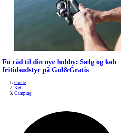
Få råd til din nye hobby: Sælg og køb
fritidsudstyr på Gul&Gratis
Guide
Køb
Camping