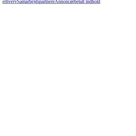
erhverv
Samarbejdspartnere
Annoncørbetalt indhold