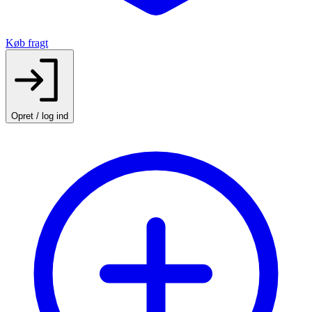
Køb fragt
Opret / log ind