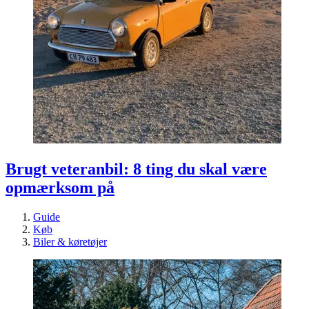
Brugt veteranbil: 8 ting du skal være
opmærksom på
Guide
Køb
Biler & køretøjer