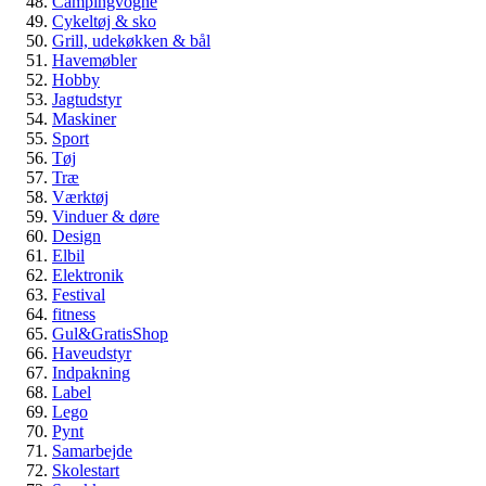
Campingvogne
Cykeltøj & sko
Grill, udekøkken & bål
Havemøbler
Hobby
Jagtudstyr
Maskiner
Sport
Tøj
Træ
Værktøj
Vinduer & døre
Design
Elbil
Elektronik
Festival
fitness
Gul&GratisShop
Haveudstyr
Indpakning
Label
Lego
Pynt
Samarbejde
Skolestart