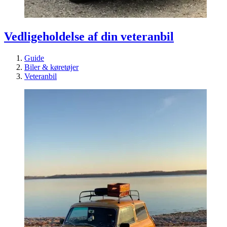
Vedligeholdelse af din veteranbil
Guide
Biler & køretøjer
Veteranbil