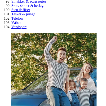
Smykker & accessories
Søm, skruer & beslag
Sten & fliser
Tasker & punge
Telefon
Våben
Vandsport
Spar penge på billige overskuds
byggematerialer
Guide
Genbrug
Værktøj & byggematerialer