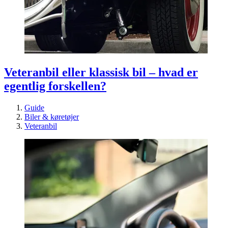
Veteranbil eller klassisk bil – hvad er
egentlig forskellen?
Guide
Biler & køretøjer
Veteranbil