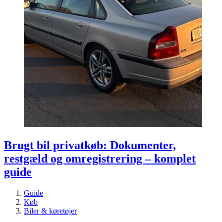
Brugt bil privatkøb: Dokumenter,
restgæld og omregistrering – komplet
guide
Guide
Køb
Biler & køretøjer