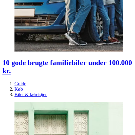
10 gode brugte familiebiler under 100.000
kr.
Guide
Køb
Biler & køretøjer