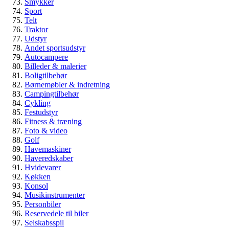
Veteranbil eller klassisk bil – hvad er
Smykker
Sport
egentlig forskellen?
Telt
Traktor
Guide
Udstyr
Biler & køretøjer
Andet sportsudstyr
Veteranbil
Autocampere
Billeder & malerier
Boligtilbehør
Børnemøbler & indretning
Campingtilbehør
Cykling
Festudstyr
Fitness & træning
Foto & video
Golf
Havemaskiner
Haveredskaber
Hvidevarer
Køkken
Konsol
Musikinstrumenter
Personbiler
Reservedele til biler
Selskabsspil