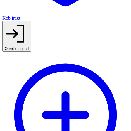
Køb fragt
Opret / log ind