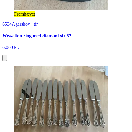
Fremhævet
6534
Agerskov
·
tir.
Wesselton ring med diamant str 52
6.000 kr.