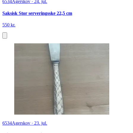
6534
Agerskov
·
24. jul.
Saksisk Stor serveringsske 22,5 cm
550 kr.
6534
Agerskov
·
23. jul.