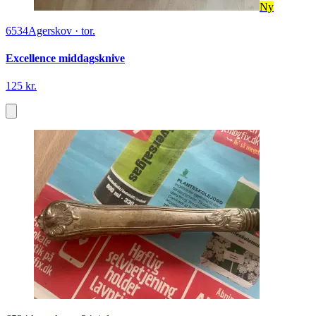
Ny
6534
Agerskov
·
tor.
Excellence middagsknive
125 kr.