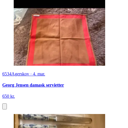
6534
Agerskov
·
4. mar.
Georg Jensen damask servietter
650 kr.