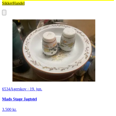
SikkerHandel
6534
Agerskov
·
19. jun.
Mads Stage Jagtstel
3.500 kr.