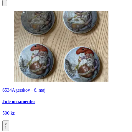
6534
Agerskov
·
6. maj.
Jule ornamenter
500 kr.
1