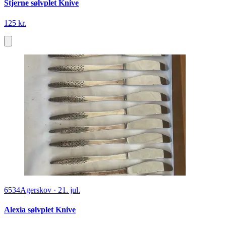
Stjerne sølvplet Knive
125 kr.
6534
Agerskov
·
21. jul.
Alexia sølvplet Knive