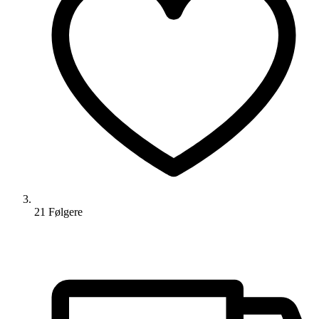
21
Følger
e