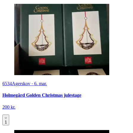
6534
Agerskov
·
6. mar.
Holmegård Golden Christmas julestage
200 kr.
1