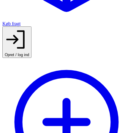
Køb fragt
Opret / log ind