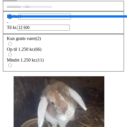
Fra
kr.
-
Til
kr.
Kun gratis varer
(
2
)
Op til 1.250 kr.
(
66
)
Mindst 1.250 kr.
(
11
)