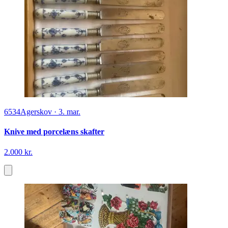
6534
Agerskov
·
3. mar.
Knive med porcelæns skafter
2.000 kr.