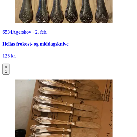
6534
Agerskov
·
2. feb.
Hellas frokost- og middagsknive
125 kr.
1