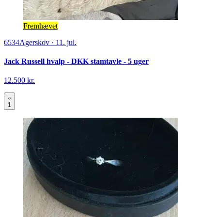
Fremhævet
6534
Agerskov
·
11. jul.
Jack Russell hvalp - DKK stamtavle - 5 uger
12.500 kr.
1