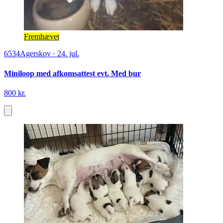
Fremhævet
6534
Agerskov
·
24. jul.
Miniloop med afkomsattest evt. Med bur
800 kr.