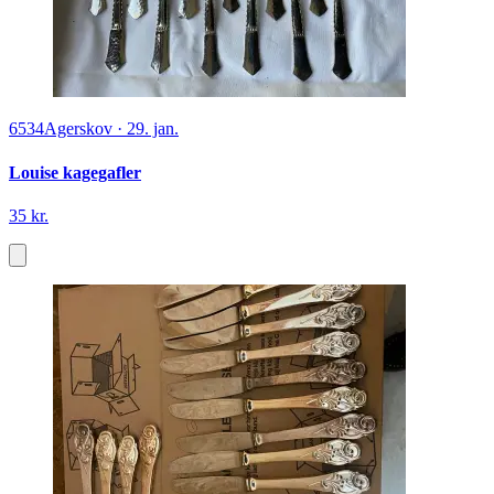
6534
Agerskov
·
29. jan.
Louise kagegafler
35 kr.