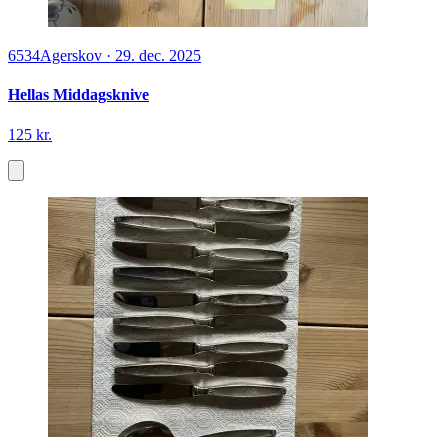
6534
Agerskov
·
29. dec. 2025
Hellas Middagsknive
125 kr.