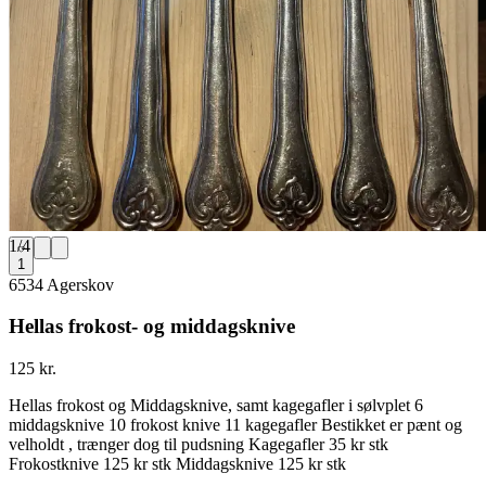
1
/
4
1
6534 Agerskov
Hellas frokost- og middagsknive
125 kr.
Hellas frokost og Middagsknive, samt kagegafler i sølvplet 6
middagsknive 10 frokost knive 11 kagegafler Bestikket er pænt og
velholdt , trænger dog til pudsning Kagegafler 35 kr stk
Frokostknive 125 kr stk Middagsknive 125 kr stk