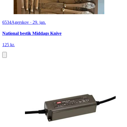
6534
Agerskov
·
29. jan.
National bestik Middags Knive
125 kr.