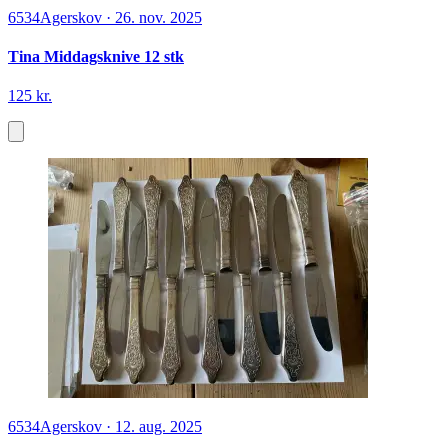
6534
Agerskov
·
26. nov. 2025
Tina Middagsknive 12 stk
125 kr.
6534
Agerskov
·
12. aug. 2025