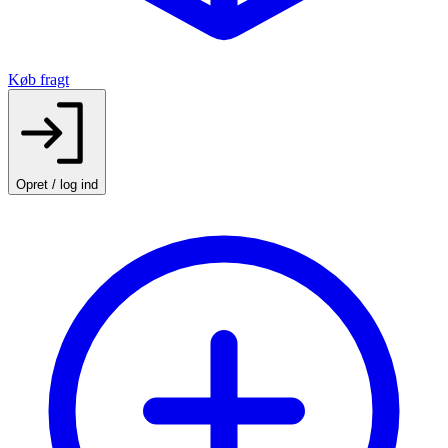
Køb fragt
Opret / log ind