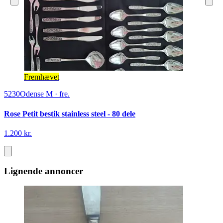
Fremhævet
5230
Odense M
·
fre.
Rose Petit bestik stainless steel - 80 dele
1.200 kr.
Lignende annoncer