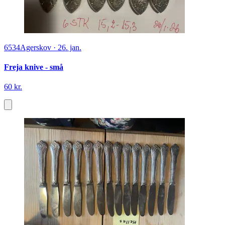
6534
Agerskov
·
26. jan.
Freja knive - små
60 kr.