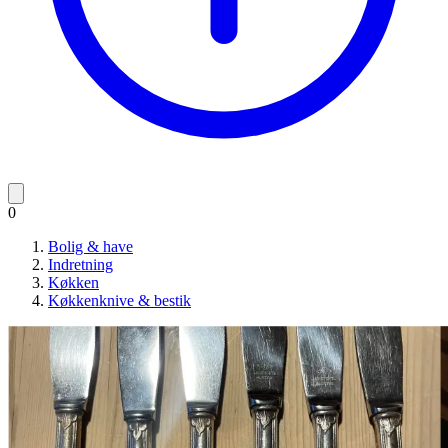
0
Bolig & have
Indretning
Køkken
Køkkenknive & bestik