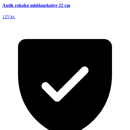
Antik rokoko middagsknive 22 cm
125 kr.