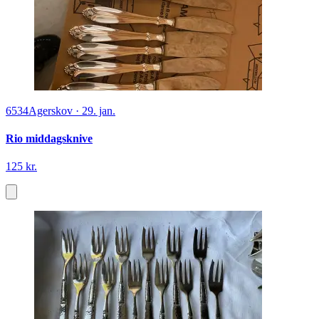
6534
Agerskov
·
29. jan.
Rio middagsknive
125 kr.