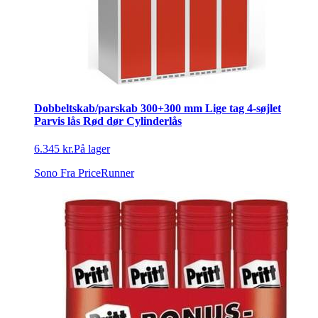
Dobbeltskab/parskab 300+300 mm Lige tag 4-søjlet
Parvis lås Rød dør Cylinderlås
6.345 kr.
På lager
Sono
Fra PriceRunner