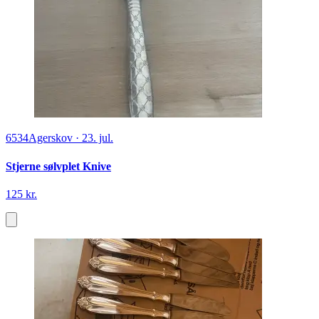
6534
Agerskov
·
23. jul.
Stjerne sølvplet Knive
125 kr.