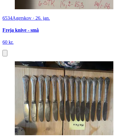
6534
Agerskov
·
26. jan.
Freja knive - små
60 kr.