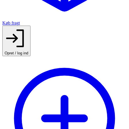
Køb fragt
Opret / log ind