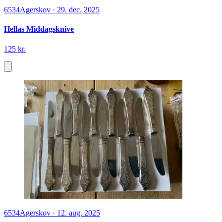
6534
Agerskov
·
29. dec. 2025
Hellas Middagsknive
125 kr.
6534
Agerskov
·
12. aug. 2025