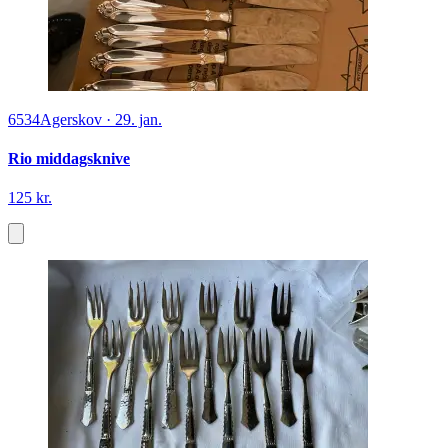
6534
Agerskov
·
29. jan.
Rio middagsknive
125 kr.