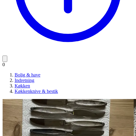
0
Bolig & have
Indretning
Køkken
Køkkenknive & bestik