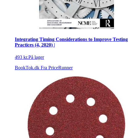
Integrating Timing Considerations to Improve Testing
Practices (4, 2020) |
493 kr.
På lager
BookTok.dk
Fra PriceRunner