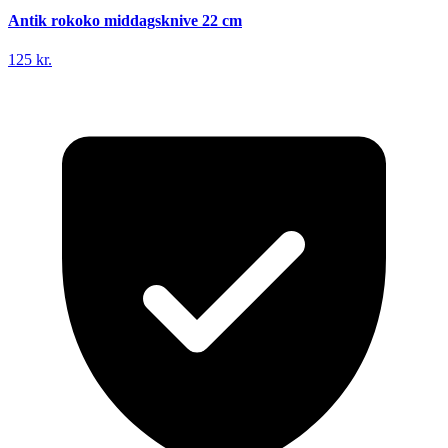
Antik rokoko middagsknive 22 cm
125 kr.