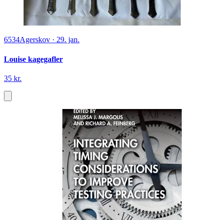
6534
Agerskov
·
29. jan.
Louise kagegafler
35 kr.