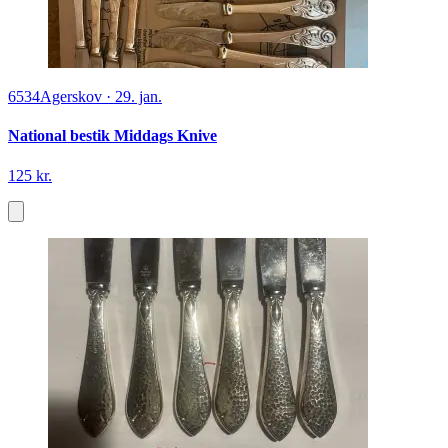
6534
Agerskov
·
29. jan.
National bestik Middags Knive
125 kr.