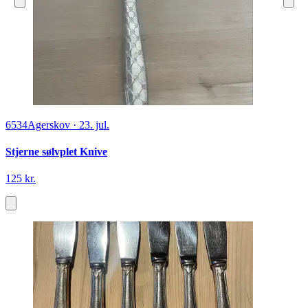
6534
Agerskov
·
23. jul.
Stjerne sølvplet Knive
125 kr.