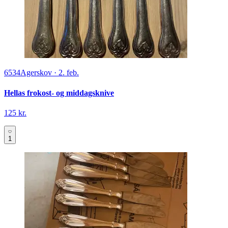
6534
Agerskov
·
2. feb.
Hellas frokost- og middagsknive
125 kr.
1