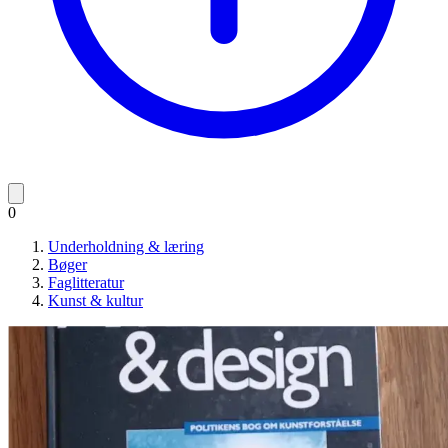
0
Underholdning & læring
Bøger
Faglitteratur
Kunst & kultur