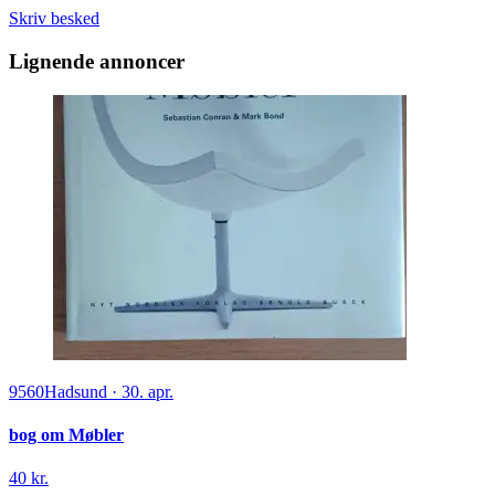
Skriv besked
Lignende annoncer
9560
Hadsund
·
30. apr.
bog om Møbler
40 kr.