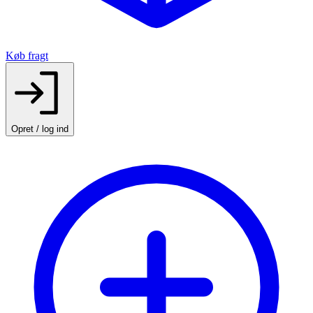
Køb fragt
Opret / log ind