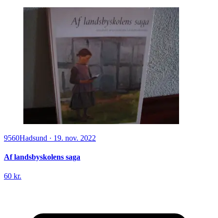
9560
Hadsund
·
19. nov. 2022
Af landsbyskolens saga
60 kr.