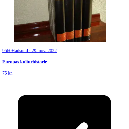
9560
Hadsund
·
29. nov. 2022
Europas kulturhistorie
75 kr.