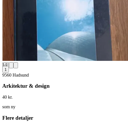
1
/
1
1
9560 Hadsund
Arkitektur & design
40 kr.
som ny
Flere detaljer