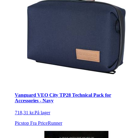
Vanguard VEO City TP28 Technical Pack for
Accessories - Navy
718,31 kr.
På lager
Picstop
Fra PriceRunner