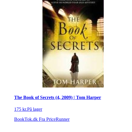
The Book of Secrets (4, 2009) | Tom Harper
175 kr.
På lager
BookTok.dk
Fra PriceRunner