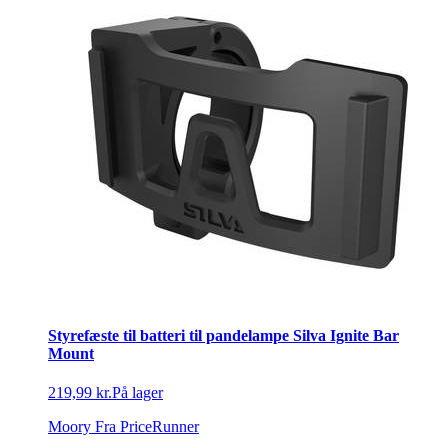
Styrefæste til batteri til pandelampe Silva Ignite Bar
Mount
219,99 kr.
På lager
Moory
Fra PriceRunner