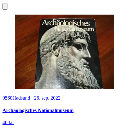
9560
Hadsund
·
26. sep. 2022
Archäologisches Nationalmuseum
40 kr.