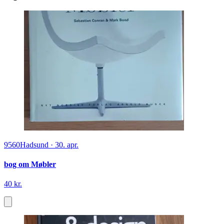
9560
Hadsund
·
30. apr.
bog om Møbler
40 kr.