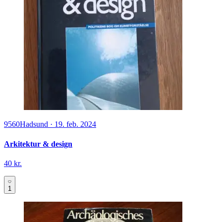
9560
Hadsund
·
19. feb. 2024
Arkitektur & design
40 kr.
1