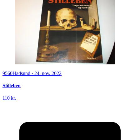
9560
Hadsund
·
24. nov. 2022
Stilleben
110 kr.