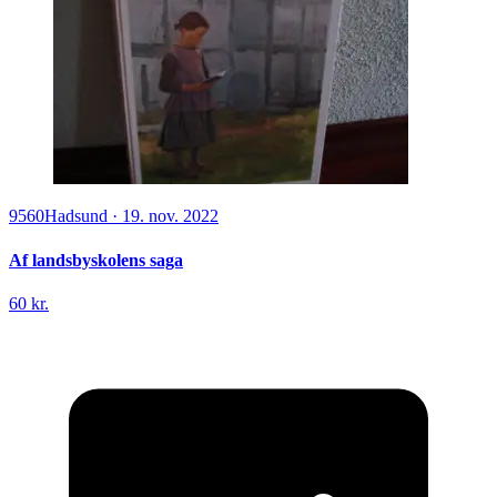
9560
Hadsund
·
19. nov. 2022
Af landsbyskolens saga
60 kr.