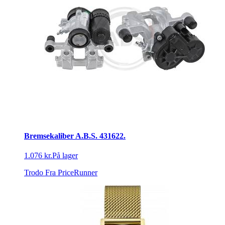
Bremsekaliber A.B.S. 431622.
1.076 kr.
På lager
Trodo
Fra PriceRunner