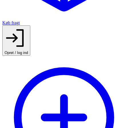
Køb fragt
Opret / log ind