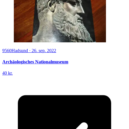
9560
Hadsund
·
26. sep. 2022
Archäologisches Nationalmuseum
40 kr.