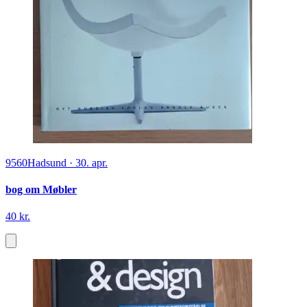
9560
Hadsund
·
30. apr.
bog om Møbler
40 kr.