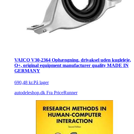
VAICO V30-2364 Ophængning, drivaksel uden kugleleje,
Q+, original equipment manufacturer quality MADE IN
GERMANY
690,48 kr.
På lager
autodeleshop.dk
Fra PriceRunner