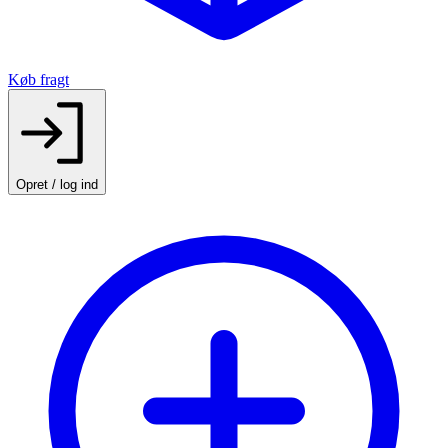
Køb fragt
Opret / log ind