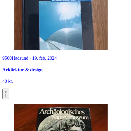
9560
Hadsund
·
19. feb. 2024
Arkitektur & design
40 kr.
1