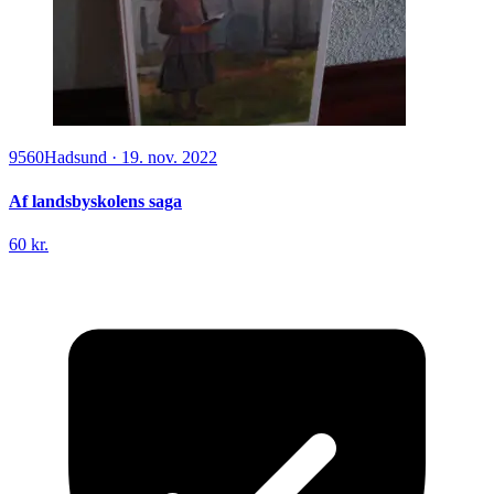
9560
Hadsund
·
19. nov. 2022
Af landsbyskolens saga
60 kr.