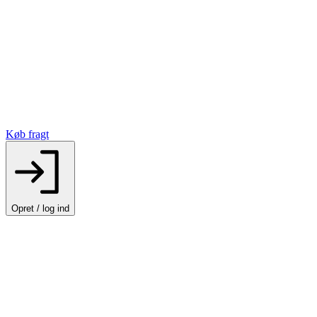
Køb fragt
Opret / log ind