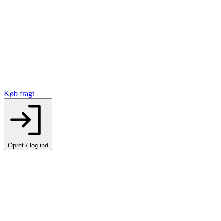
Køb fragt
Opret / log ind