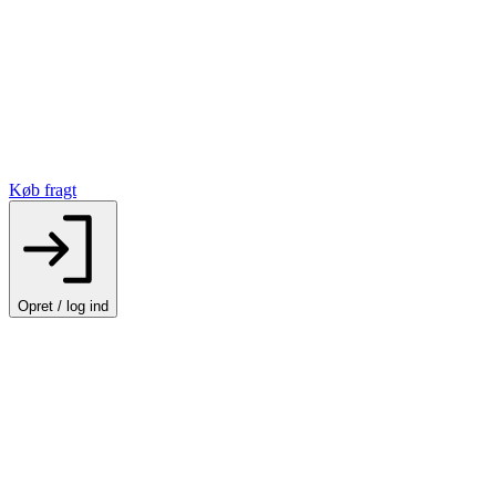
Køb fragt
Opret / log ind