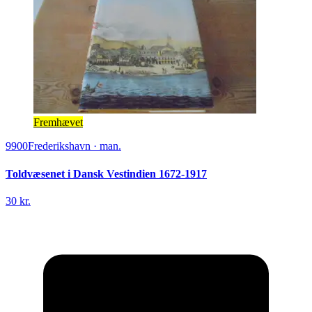
Fremhævet
9900
Frederikshavn
·
man.
Toldvæsenet i Dansk Vestindien 1672-1917
30 kr.