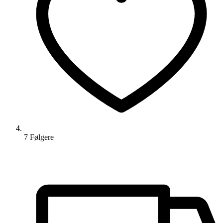
7
Følger
e