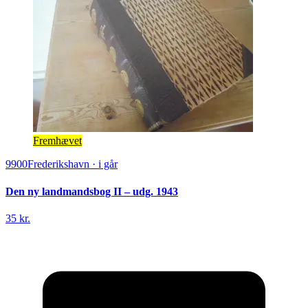
Fremhævet
9900
Frederikshavn
·
i går
Den ny landmandsbog II – udg. 1943
35 kr.