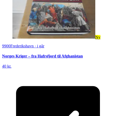
Ny
9900
Frederikshavn
·
i går
Norges Kriger – fra Hafrsfjord til Afghanistan
40 kr.