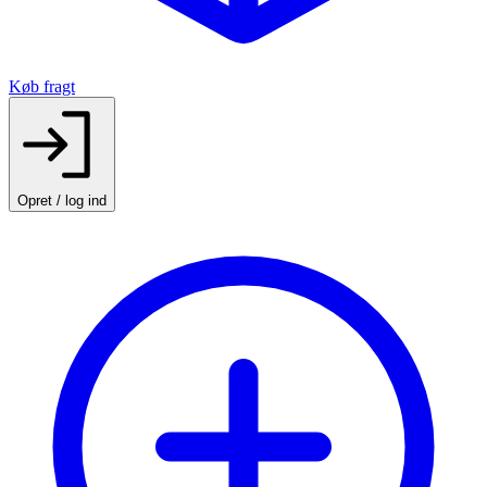
Køb fragt
Opret / log ind