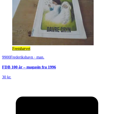
Fremhævet
9900
Frederikshavn
·
man.
FDB 100 år – magasin fra 1996
30 kr.