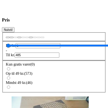
Pris
Nulstil
Fra
kr.
-
Til
kr.
Kun gratis varer
(
0
)
Op til 49 kr.
(
573
)
Mindst 49 kr.
(
46
)