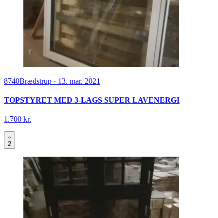
8740
Brædstrup
·
13. mar. 2021
TOPSTYRET MED 3-LAGS SUPER LAVENERGI
1.700 kr.
2