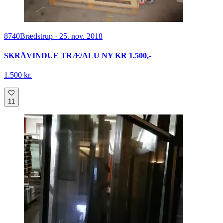
8740
Brædstrup
·
25. nov. 2018
SKRÅVINDUE TRÆ/ALU NY KR 1.500,-
1.500 kr.
11