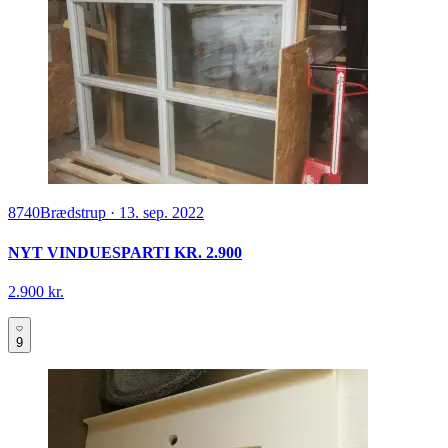
8740
Brædstrup
·
13. sep. 2022
NYT VINDUESPARTI KR. 2.900
2.900 kr.
9