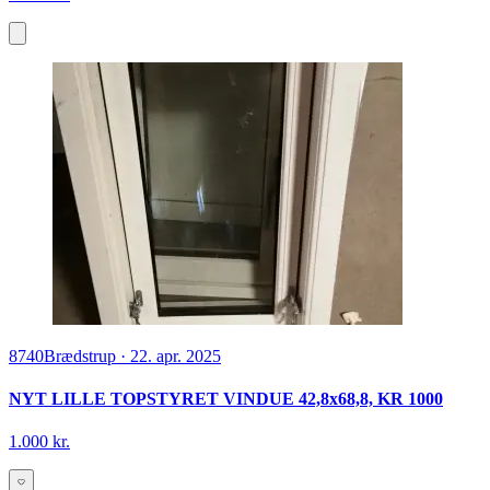
8740
Brædstrup
·
22. apr. 2025
NYT LILLE TOPSTYRET VINDUE 42,8x68,8, KR 1000
1.000 kr.