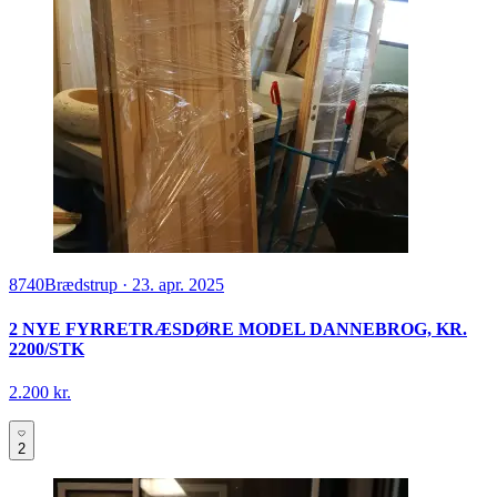
8740
Brædstrup
·
23. apr. 2025
2 NYE FYRRETRÆSDØRE MODEL DANNEBROG, KR.
2200/STK
2.200 kr.
2