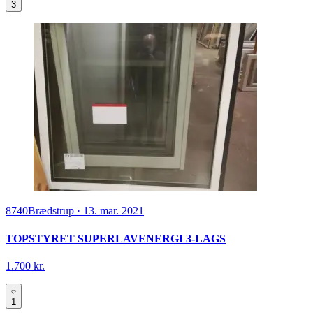
3
8740
Brædstrup
·
13. mar. 2021
TOPSTYRET SUPERLAVENERGI 3-LAGS
1.700 kr.
1