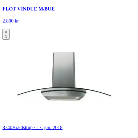
FLOT VINDUE M/BUE
2.800 kr.
1
8740
Brædstrup
·
17. jun. 2018