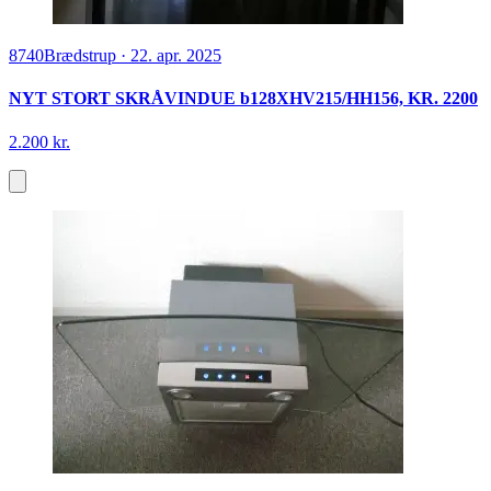
8740
Brædstrup
·
22. apr. 2025
NYT STORT SKRÅVINDUE b128XHV215/HH156, KR. 2200
2.200 kr.