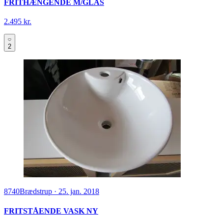
FRITHÆNGENDE M/GLAS
2.495 kr.
2
8740
Brædstrup
·
25. jan. 2018
FRITSTÅENDE VASK NY