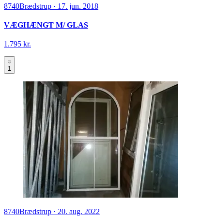
8740
Brædstrup
·
17. jun. 2018
VÆGHÆNGT M/ GLAS
1.795 kr.
1
8740
Brædstrup
·
20. aug. 2022