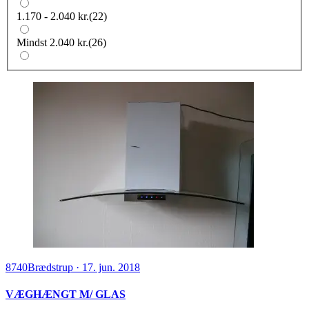
1.170 - 2.040 kr.
(
22
)
Mindst 2.040 kr.
(
26
)
8740
Brædstrup
·
17. jun. 2018
VÆGHÆNGT M/ GLAS