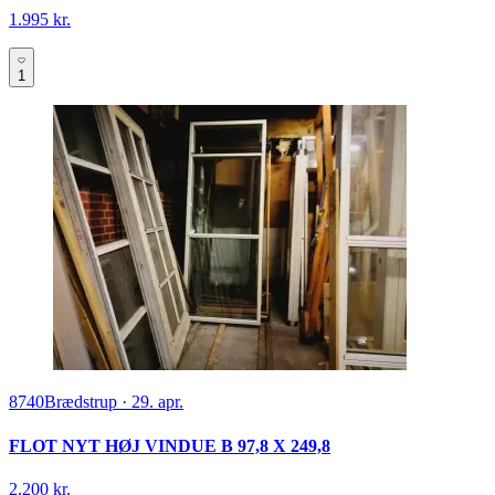
1.995 kr.
1
8740
Brædstrup
·
29. apr.
FLOT NYT HØJ VINDUE B 97,8 X 249,8
2.200 kr.