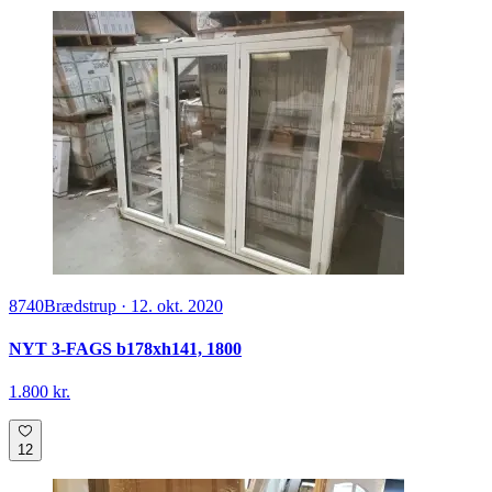
8740
Brædstrup
·
12. okt. 2020
NYT 3-FAGS b178xh141, 1800
1.800 kr.
12