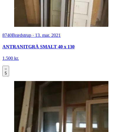
8740
Brædstrup
·
13. mar. 2021
ANTRANITGRÅ SMALT 40 x 130
1.500 kr.
5