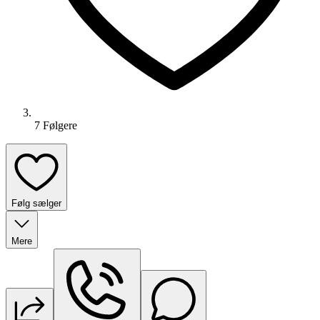
7
Følger
e
Følg sælger
Mere