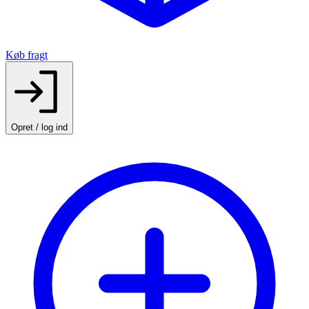
Køb fragt
Opret / log ind