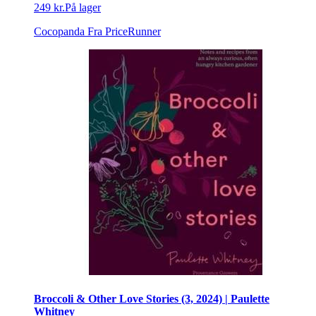
249 kr.
På lager
Cocopanda
Fra PriceRunner
Broccoli & Other Love Stories (3, 2024) | Paulette
Whitney