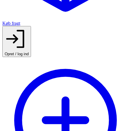
Køb fragt
Opret / log ind