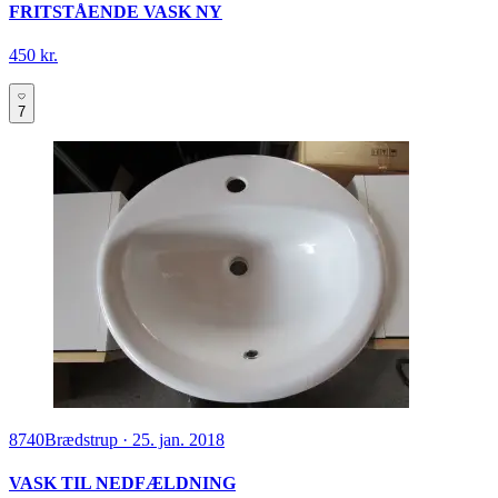
FRITSTÅENDE VASK NY
450 kr.
7
8740
Brædstrup
·
25. jan. 2018
VASK TIL NEDFÆLDNING