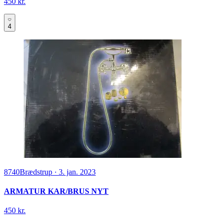
450 kr.
4
8740
Brædstrup
·
3. jan. 2023
ARMATUR KAR/BRUS NYT
450 kr.