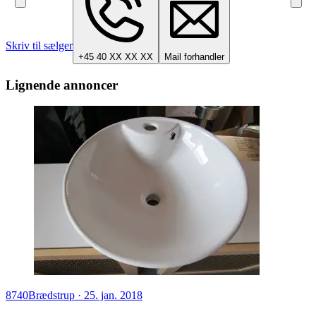
Skriv til sælger
+45 40 XX XX XX
Mail forhandler
Lignende annoncer
8740
Brædstrup
·
25. jan. 2018