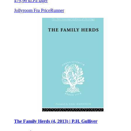
479,96 kr.
På lager
Jollyroom
Fra PriceRunner
The Family Herds (4, 2013) | P.H. Gulliver