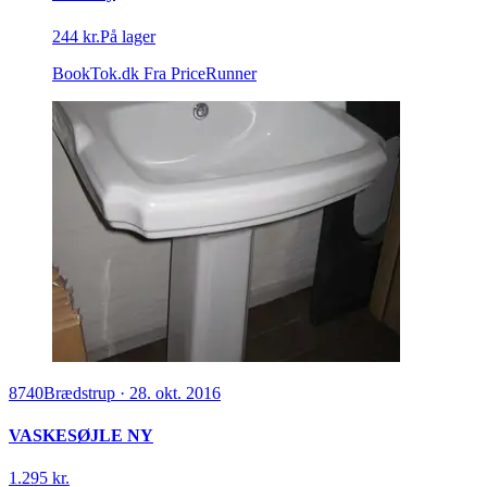
244 kr.
På lager
BookTok.dk
Fra PriceRunner
8740
Brædstrup
·
28. okt. 2016
VASKESØJLE NY
1.295 kr.