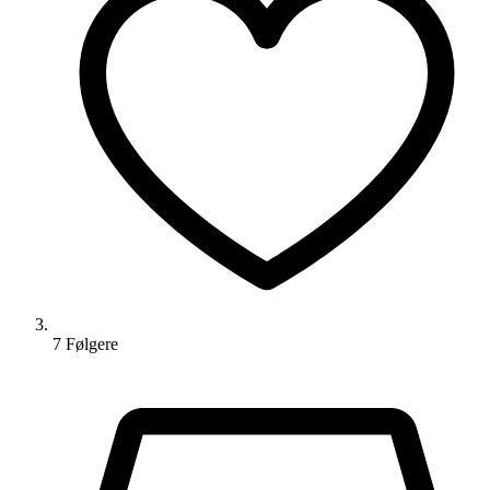
7
Følger
e