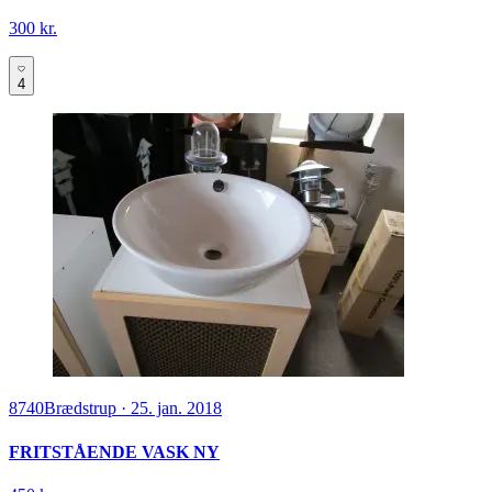
300 kr.
4
8740
Brædstrup
·
25. jan. 2018
FRITSTÅENDE VASK NY