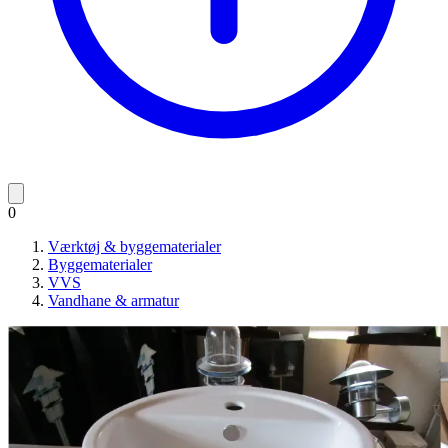
0
Værktøj & byggematerialer
Byggematerialer
VVS
Vandhane & armatur