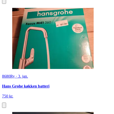
8680
Ry
·
3. jan.
Hans Grohe køkken batteri
750 kr.