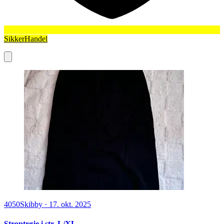
SikkerHandel
4050
Skibby
·
17. okt. 2025
Stroptrøje i str. L/XL