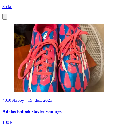
85 kr.
4050
Skibby
·
15. dec. 2025
Adidas fodboldstøvler som nye.
100 kr.