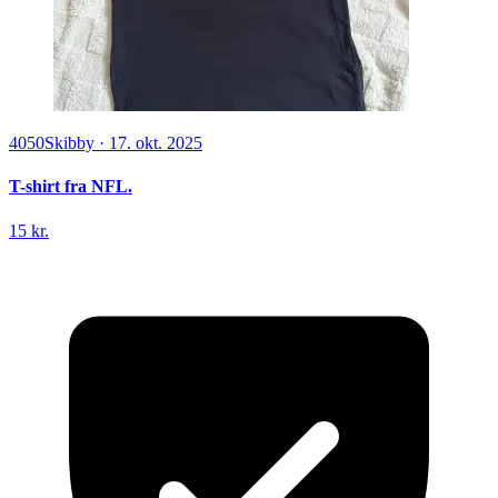
4050
Skibby
·
17. okt. 2025
T-shirt fra NFL.
15 kr.