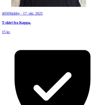
4050
Skibby
·
17. okt. 2025
T-shirt fra Kappa.
15 kr.