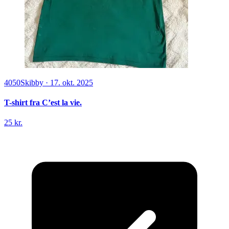
4050
Skibby
·
17. okt. 2025
T-shirt fra C’est la vie.
25 kr.