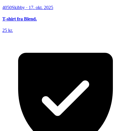
4050
Skibby
·
17. okt. 2025
T-shirt fra Blend.
25 kr.