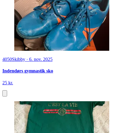
4050
Skibby
·
6. nov. 2025
Indendørs gymnastik sko
25 kr.