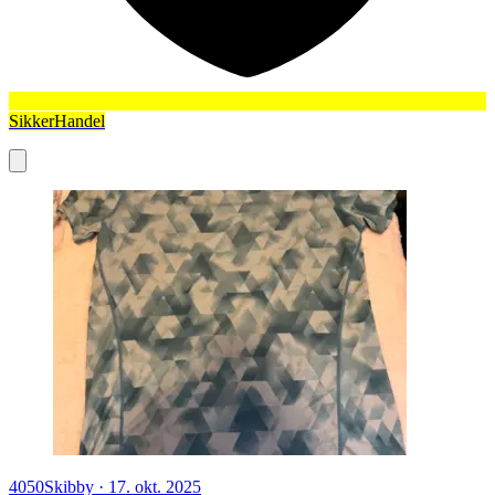
SikkerHandel
4050
Skibby
·
17. okt. 2025