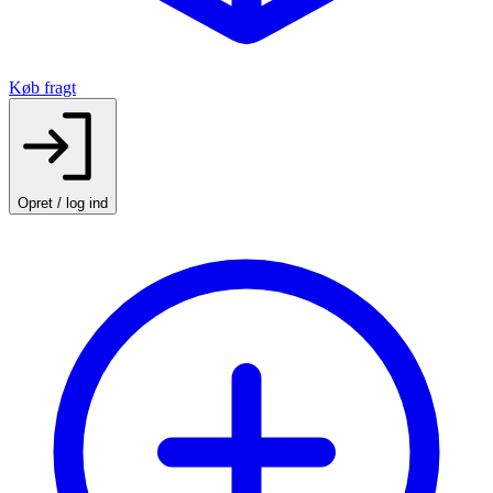
Køb fragt
Opret / log ind