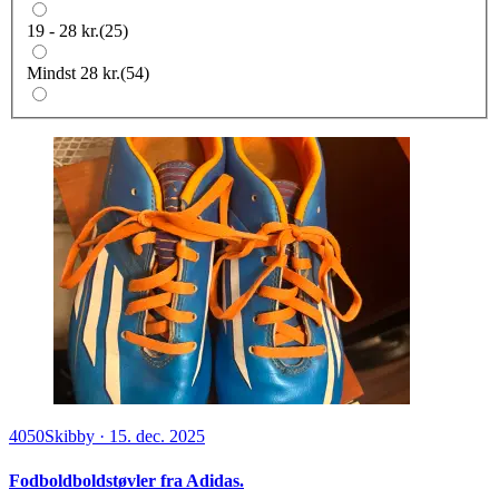
19 - 28 kr.
(
25
)
Mindst 28 kr.
(
54
)
4050
Skibby
·
15. dec. 2025
Fodboldboldstøvler fra Adidas.