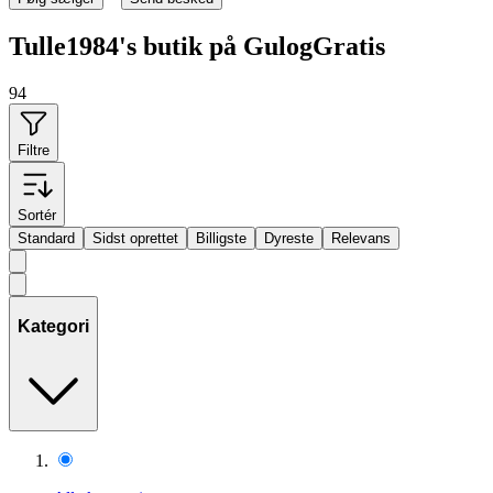
Tulle1984's butik på GulogGratis
94
Filtre
Sortér
Standard
Sidst oprettet
Billigste
Dyreste
Relevans
Kategori