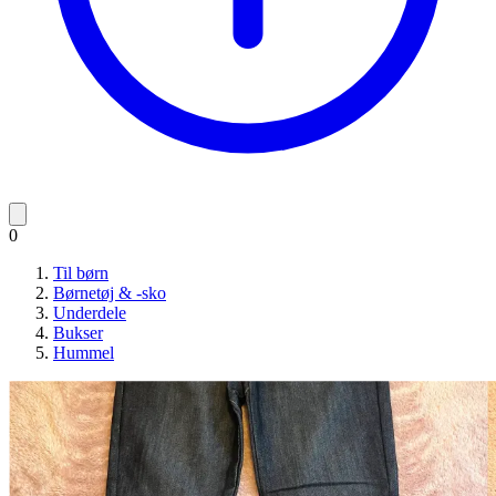
0
Til børn
Børnetøj & -sko
Underdele
Bukser
Hummel