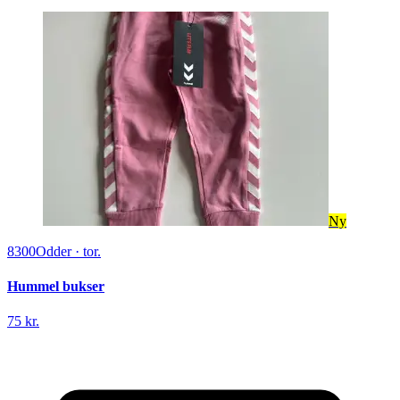
Ny
8300
Odder
·
tor.
Hummel bukser
75 kr.