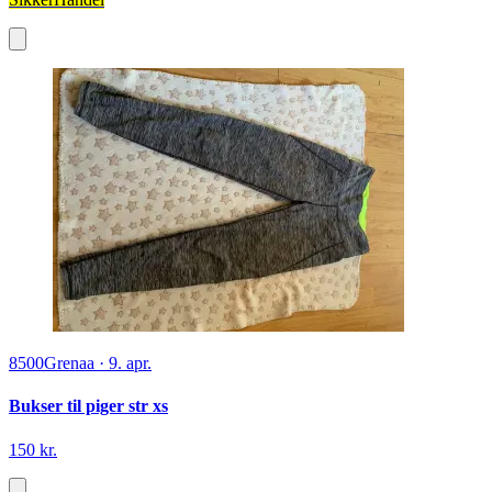
8500
Grenaa
·
9. apr.
Bukser til piger str xs
150 kr.