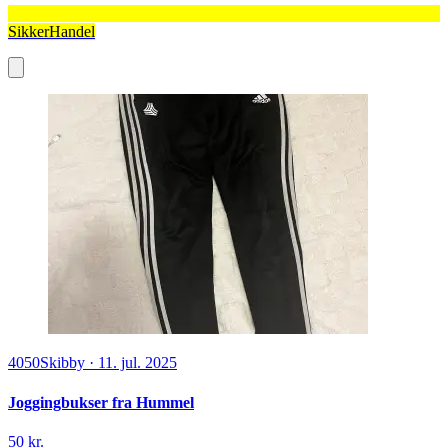
SikkerHandel
4050
Skibby
·
11. jul. 2025
Joggingbukser fra Hummel
50 kr.