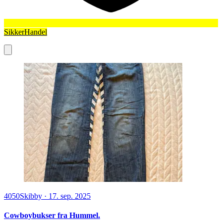
SikkerHandel
4050
Skibby
·
17. sep. 2025
Cowboybukser fra Hummel.