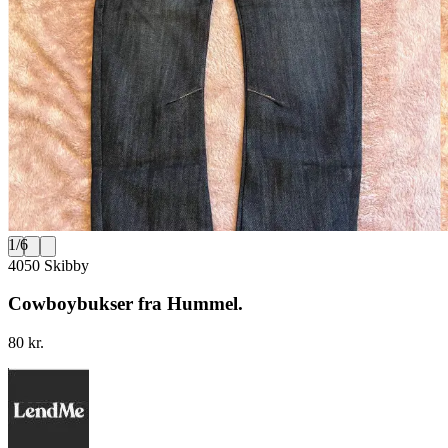
1
/
6
4050 Skibby
Cowboybukser fra Hummel.
80 kr.