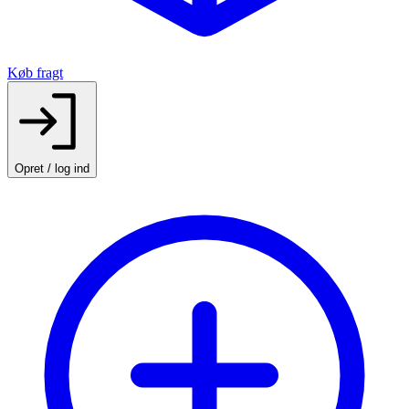
Køb fragt
Opret / log ind