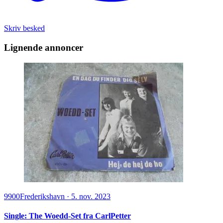
Skriv besked
Lignende annoncer
9900
Frederikshavn
·
5. nov. 2023
Single: The Woedd-Set fra CarlPetter