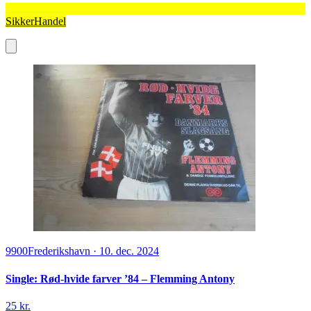
SikkerHandel
9900
Frederikshavn
·
10. dec. 2024
Single: Rød-hvide farver ’84 – Flemming Antony
25 kr.