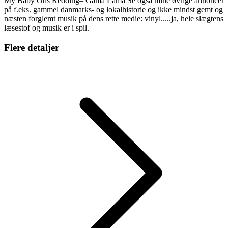
My Baby Otis Redding– Gama Lama Se også mine øvrige annoncer
på f.eks. gammel danmarks- og lokalhistorie og ikke mindst gemt og
næsten forglemt musik på dens rette medie: vinyl.....ja, hele slægtens
læsestof og musik er i spil.
Flere detaljer