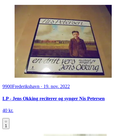
9900
Frederikshavn
·
19. nov. 2022
LP - Jens Okking reciterer og synger Nis Petersen
40 kr.
1