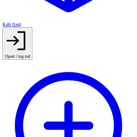
Køb fragt
Opret / log ind