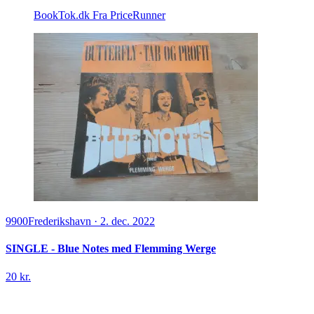
BookTok.dk
Fra PriceRunner
9900
Frederikshavn
·
2. dec. 2022
SINGLE - Blue Notes med Flemming Werge
20 kr.