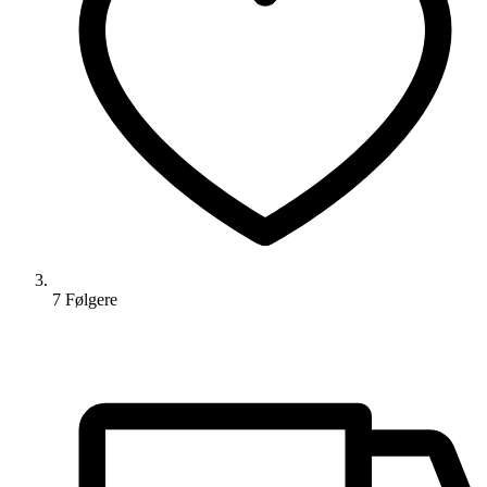
7
Følger
e