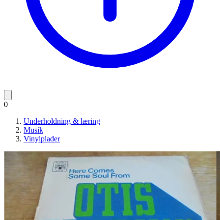
0
Underholdning & læring
Musik
Vinylplader