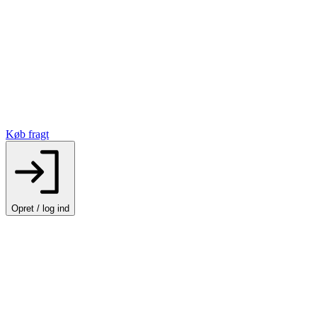
Køb fragt
Opret / log ind