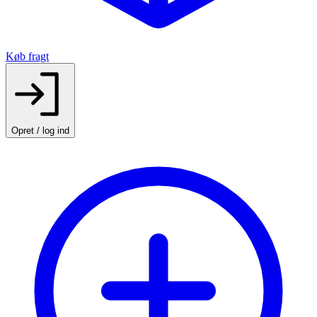
Køb fragt
Opret / log ind