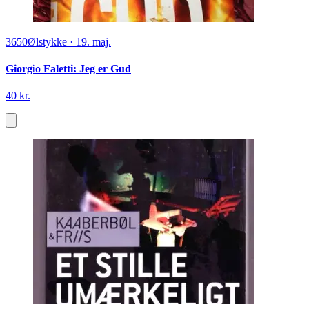
3650
Ølstykke
·
19. maj.
Giorgio Faletti: Jeg er Gud
40 kr.