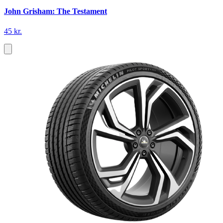
John Grisham: The Testament
45 kr.