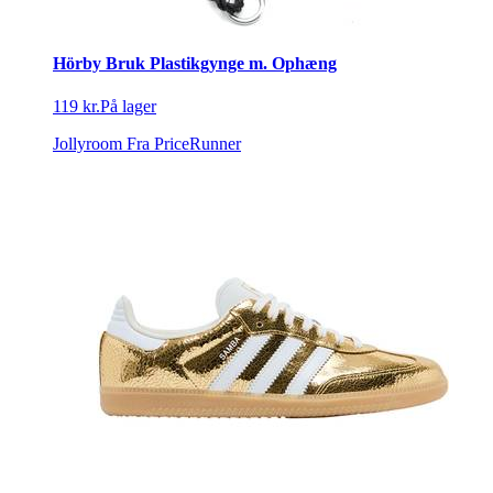
Hörby Bruk Plastikgynge m. Ophæng
119 kr.
På lager
Jollyroom
Fra PriceRunner