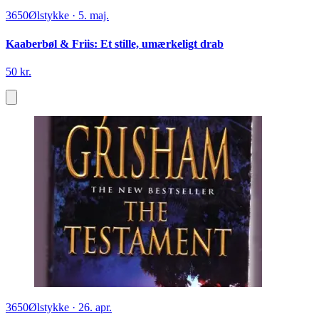
3650
Ølstykke
·
5. maj.
Kaaberbøl & Friis: Et stille, umærkeligt drab
50 kr.
3650
Ølstykke
·
26. apr.