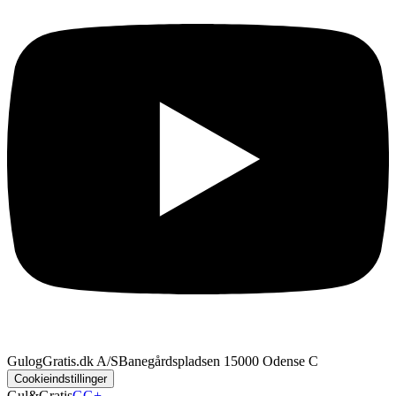
GulogGratis.dk A/S
Banegårdspladsen 1
5000 Odense C
Cookieindstillinger
Gul&Gratis
GG+