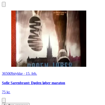
3650
Ølstykke
·
15. feb.
Sofie Sarenbrant: Døden løber maraton
75 kr.