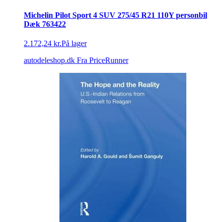
Michelin Pilot Sport 4 SUV 275/45 R21 110Y personbil
Dæk 763422
2.172,24 kr.
På lager
autodeleshop.dk
Fra PriceRunner