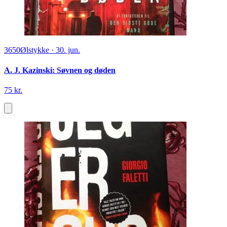
3650
Ølstykke
·
30. jun.
A. J. Kazinski: Søvnen og døden
75 kr.