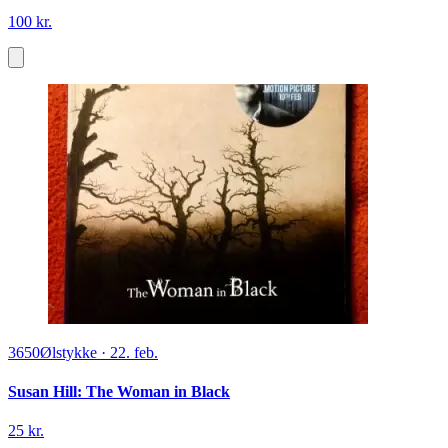
100 kr.
3650
Ølstykke
·
22. feb.
Susan Hill: The Woman in Black
25 kr.