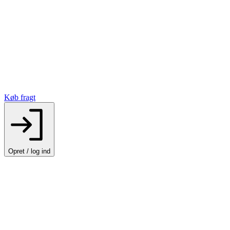
Køb fragt
Opret / log ind