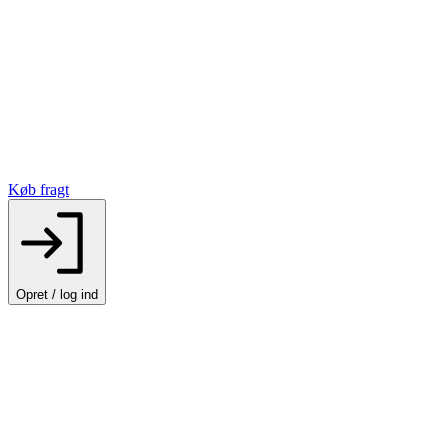
Køb fragt
Opret / log ind