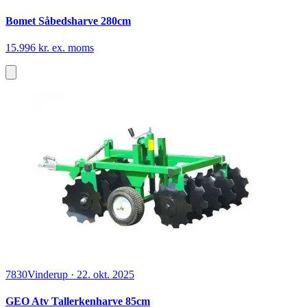
Bomet Såbedsharve 280cm
15.996 kr. ex. moms
7830
Vinderup
·
22. okt. 2025
GEO Atv Tallerkenharve 85cm