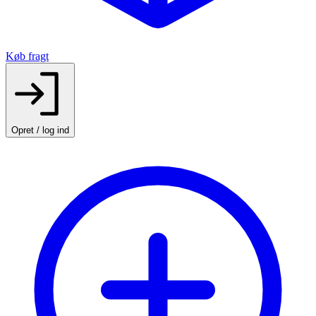
Køb fragt
Opret / log ind