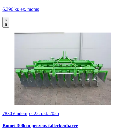
6.396 kr. ex. moms
6
7830
Vinderup
·
22. okt. 2025
Bomet 300cm perzeus tallerkenharve