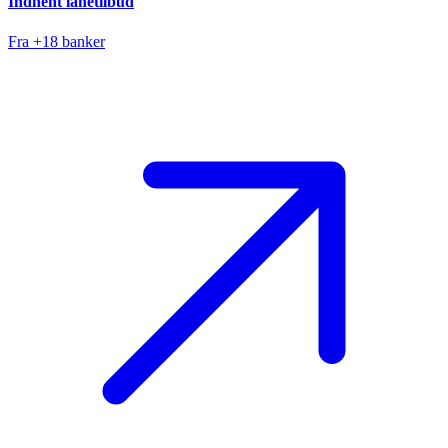
Indhent lånetilbud
Fra +18 banker