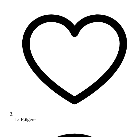
12
Følger
e