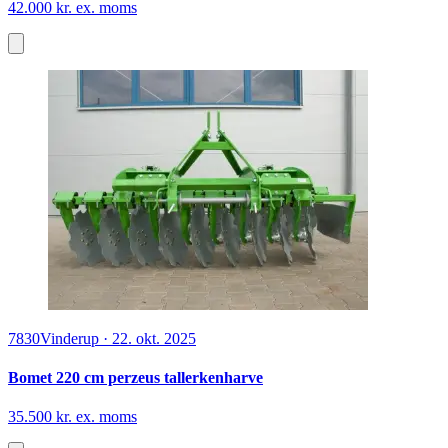
42.000 kr. ex. moms
7830
Vinderup
·
22. okt. 2025
Bomet 220 cm perzeus tallerkenharve
35.500 kr. ex. moms