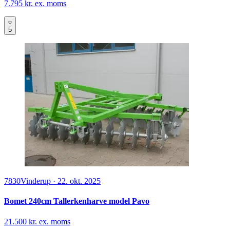
7.795 kr. ex. moms
5
7830
Vinderup
·
22. okt. 2025
Bomet 240cm Tallerkenharve model Pavo
21.500 kr. ex. moms