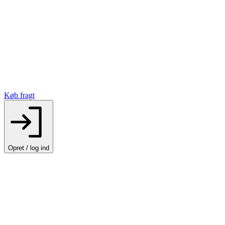
Køb fragt
Opret / log ind