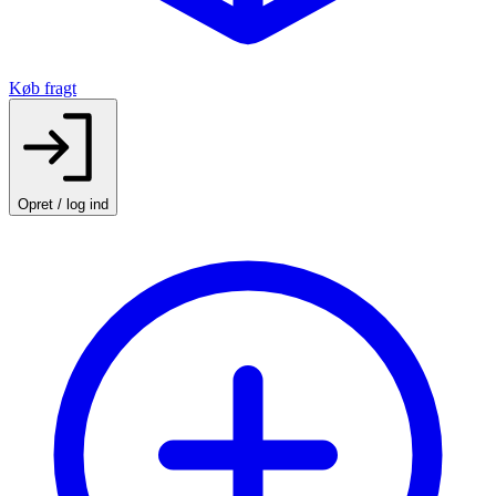
Køb fragt
Opret / log ind