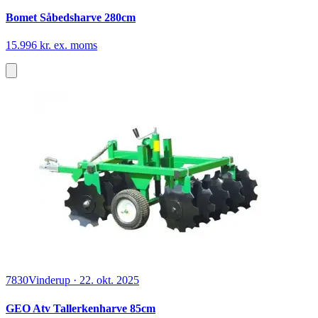
Bomet Såbedsharve 280cm
15.996 kr. ex. moms
7830
Vinderup
·
22. okt. 2025
GEO Atv Tallerkenharve 85cm