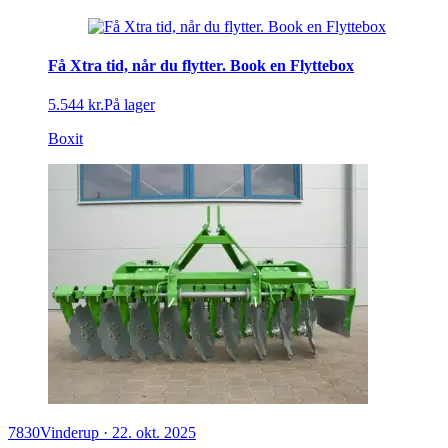
Få Xtra tid, når du flytter. Book en Flyttebox
5.544 kr.
På lager
Boxit
7830
Vinderup
·
22. okt. 2025