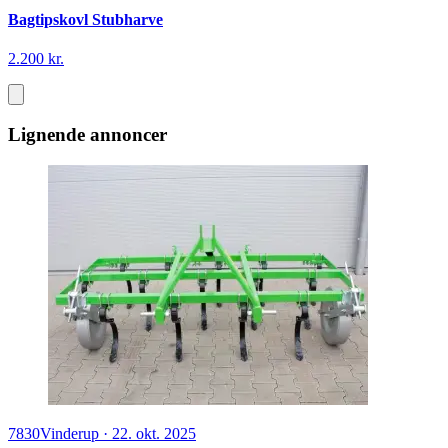
Bagtipskovl Stubharve
2.200 kr.
Lignende annoncer
7830
Vinderup
·
22. okt. 2025