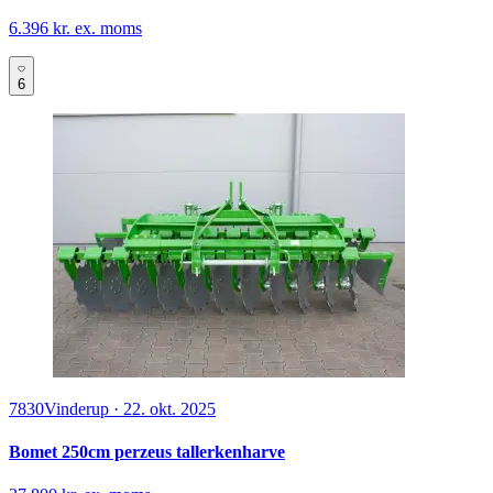
6.396 kr. ex. moms
6
7830
Vinderup
·
22. okt. 2025
Bomet 250cm perzeus tallerkenharve