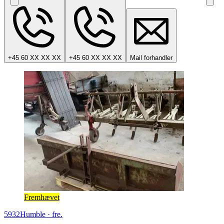
+45 60 XX XX XX
+45 60 XX XX XX
Mail forhandler
Fremhævet
5932
Humble
·
fre.