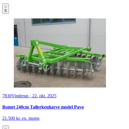
5
7830
Vinderup
·
22. okt. 2025
Bomet 240cm Tallerkenharve model Pavo
21.500 kr. ex. moms