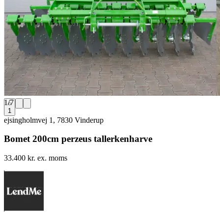
1
/
7
1
ejsingholmvej 1, 7830 Vinderup
Bomet 200cm perzeus tallerkenharve
33.400 kr. ex. moms