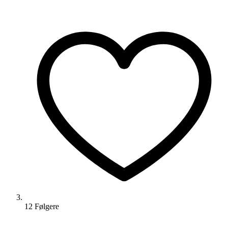
12
Følger
e