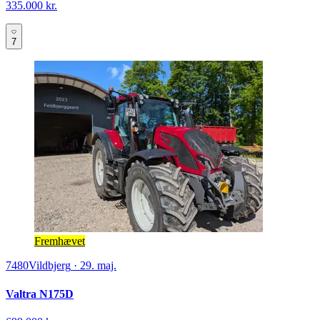
335.000 kr.
7
Fremhævet
7480
Vildbjerg
·
29. maj.
Valtra N175D