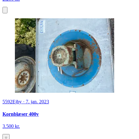
5592
Ejby
·
7. jan. 2023
Kornblæser 400v
3.500 kr.