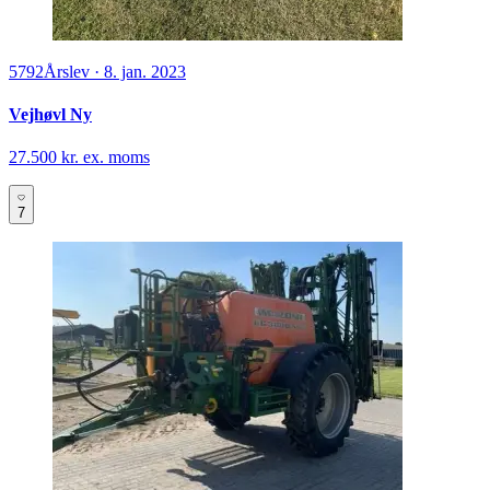
5792
Årslev
·
8. jan. 2023
Vejhøvl Ny
27.500 kr. ex. moms
7