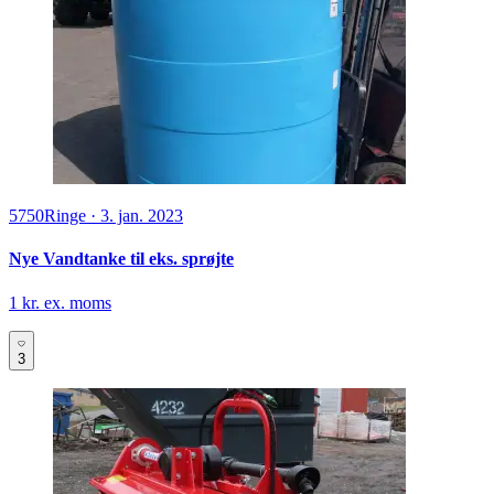
5750
Ringe
·
3. jan. 2023
Nye Vandtanke til eks. sprøjte
1 kr. ex. moms
3