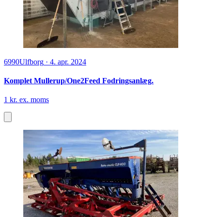
6990
Ulfborg
·
4. apr. 2024
Komplet Mullerup/One2Feed Fodringsanlæg.
1 kr. ex. moms