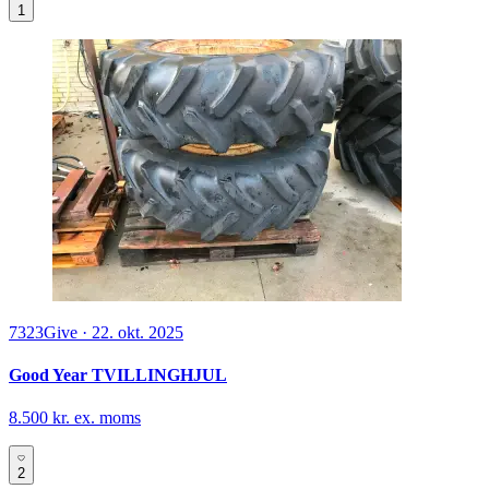
1
7323
Give
·
22. okt. 2025
Good Year TVILLINGHJUL
8.500 kr. ex. moms
2