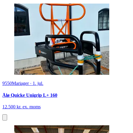
9550
Mariager
·
1. jul.
Ålø Quicke Unigrip L+ 160
12.500 kr. ex. moms