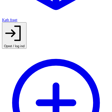
Køb fragt
Opret / log ind