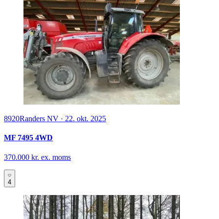
8920
Randers NV
·
22. okt. 2025
MF 7495 4WD
370.000 kr. ex. moms
4