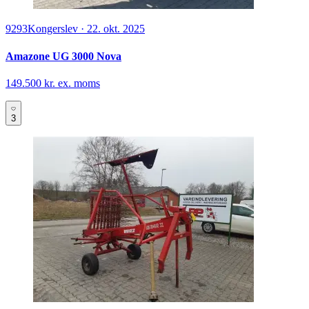
9293
Kongerslev
·
22. okt. 2025
Amazone UG 3000 Nova
149.500 kr. ex. moms
3