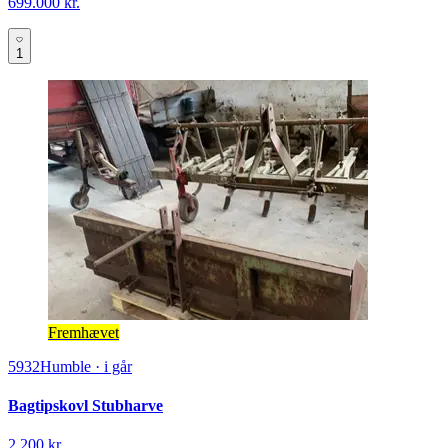
699.000 kr.
1
Fremhævet
5932
Humble
·
i går
Bagtipskovl Stubharve
2.200 kr.