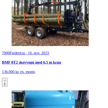
7000
Fredericia
·
16. nov. 2023
BMF 8T2 skovvogn med 6,5 m kran
136.000 kr. ex. moms
1