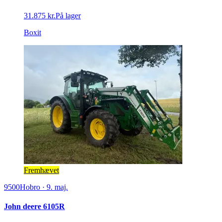
31.875 kr.
På lager
Boxit
Fremhævet
9500
Hobro
·
9. maj.
John deere 6105R