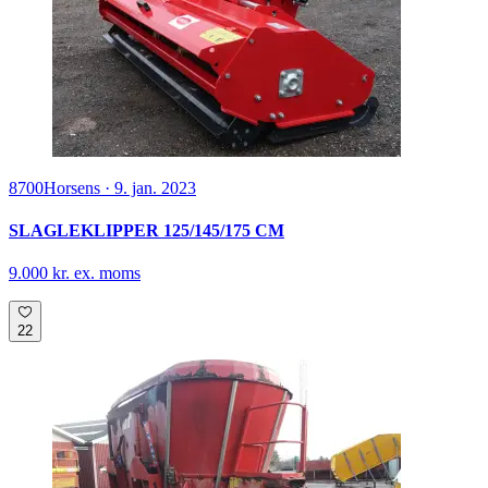
8700
Horsens
·
9. jan. 2023
SLAGLEKLIPPER 125/145/175 CM
9.000 kr. ex. moms
22