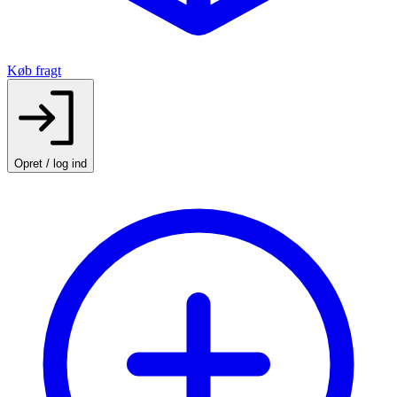
Køb fragt
Opret / log ind