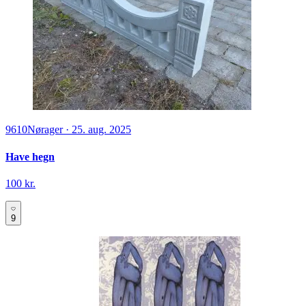
9610
Nørager
·
25. aug. 2025
Have hegn
100 kr.
9