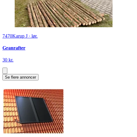
7470
Karup J
·
lør.
Granrafter
30 kr.
Se flere annoncer