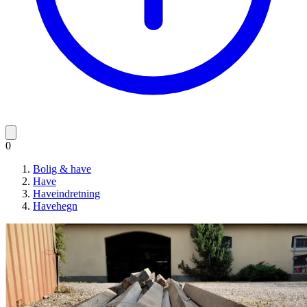
0
Bolig & have
Have
Haveindretning
Havehegn