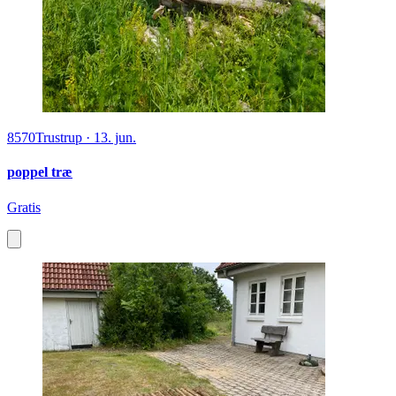
8570
Trustrup
·
13. jun.
poppel træ
Gratis