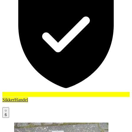
SikkerHandel
6