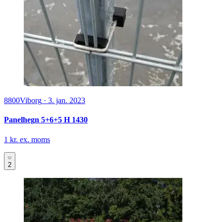
8800
Viborg
·
3. jan. 2023
Panelhegn 5+6+5 H 1430
1 kr. ex. moms
2