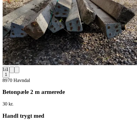
1
/
1
1
8970 Havndal
Betonpæle 2 m armerede
30 kr.
Handl trygt med