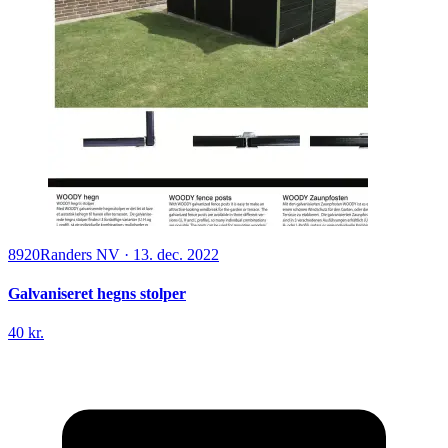
8920
Randers NV
·
13. dec. 2022
Galvaniseret hegns stolper
40 kr.