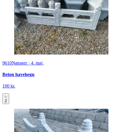
9610
Nørager
·
4. maj.
Beton havehegn
100 kr.
2