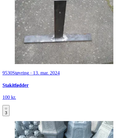
9530
Støvring
·
13. mar. 2024
Stakitfødder
100 kr.
3