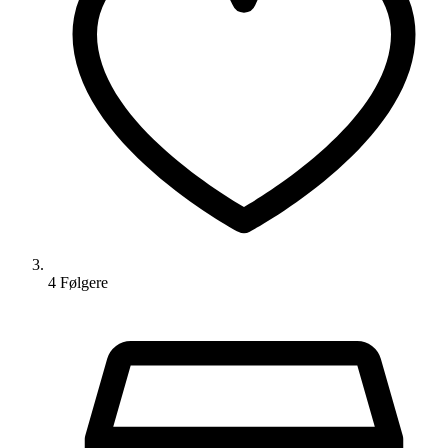
4
Følger
e