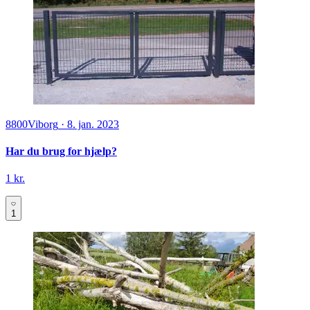
8800
Viborg
·
8. jan. 2023
Har du brug for hjælp?
1 kr.
1