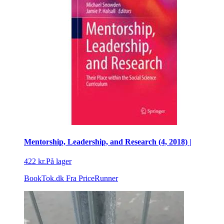
Mentorship, Leadership, and Research (4, 2018) |
422 kr.
På lager
BookTok.dk
Fra PriceRunner