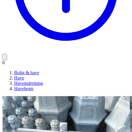
0
Bolig & have
Have
Haveindretning
Havehegn