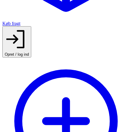
Køb fragt
Opret / log ind