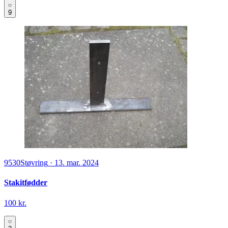
9
9530
Støvring
·
13. mar. 2024
Stakitfødder
100 kr.