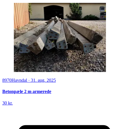
8970
Havndal
·
31. aug. 2025
Betonpæle 2 m armerede
30 kr.