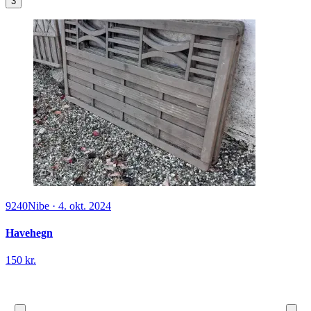
3
9240
Nibe
·
4. okt. 2024
Havehegn
150 kr.