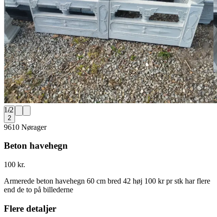
1
/
2
2
9610 Nørager
Beton havehegn
100 kr.
Armerede beton havehegn 60 cm bred 42 høj 100 kr pr stk har flere
end de to på billederne
Flere detaljer