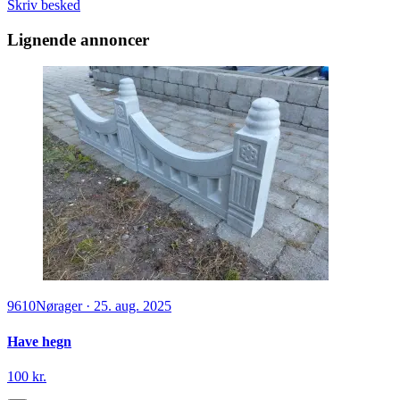
Skriv besked
Lignende annoncer
9610
Nørager
·
25. aug. 2025
Have hegn
100 kr.