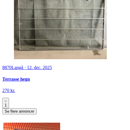
8870
Langå
·
12. dec. 2025
Terrasse hegn
270 kr.
1
Se flere annoncer