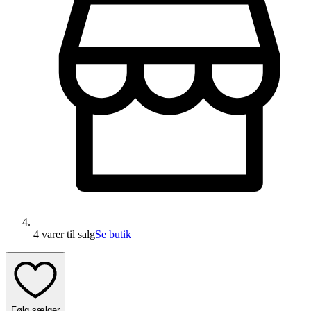
4 varer
til salg
Se butik
Følg sælger