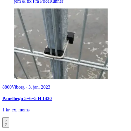
jem & fix
Fra PriceRunner
8800
Viborg
·
3. jan. 2023
Panelhegn 5+6+5 H 1430
1 kr. ex. moms
2