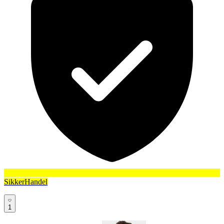
SikkerHandel
1