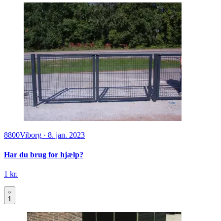
8800
Viborg
·
8. jan. 2023
Har du brug for hjælp?
1 kr.
1