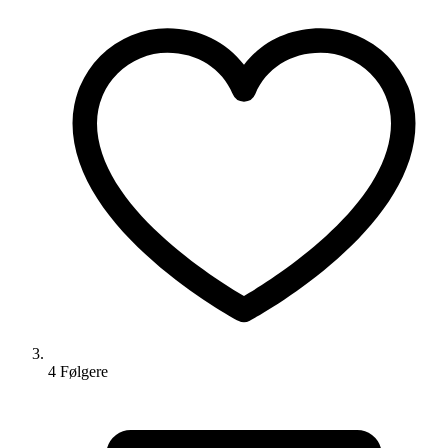
4
Følger
e