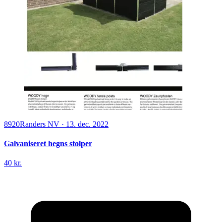
8920
Randers NV
·
13. dec. 2022
Galvaniseret hegns stolper
40 kr.