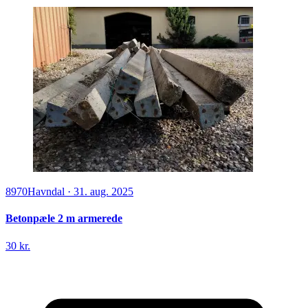
8970
Havndal
·
31. aug. 2025
Betonpæle 2 m armerede
30 kr.