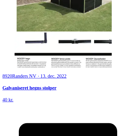
8920
Randers NV
·
13. dec. 2022
Galvaniseret hegns stolper
40 kr.