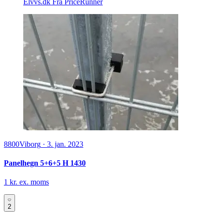
Elvvs.dk
Fra PriceRunner
8800
Viborg
·
3. jan. 2023
Panelhegn 5+6+5 H 1430
1 kr. ex. moms
2