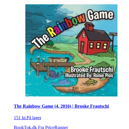
The Rainbow Game (4, 2016) | Brooke Frautschi
151 kr.
På lager
BookTok.dk
Fra PriceRunner