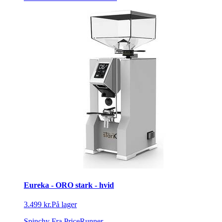
Eureka - ORO stark - hvid
3.499 kr.
På lager
Spinchy
Fra PriceRunner