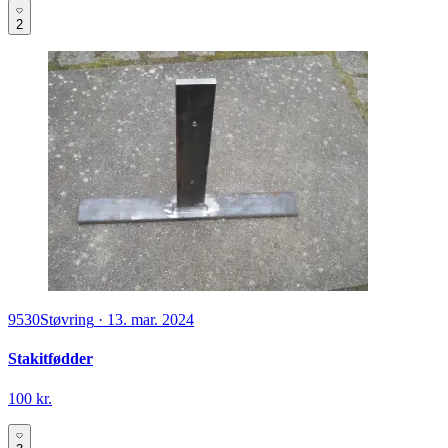
2
9530
Støvring
·
13. mar. 2024
Stakitfødder
100 kr.