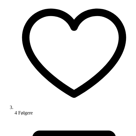
4
Følger
e