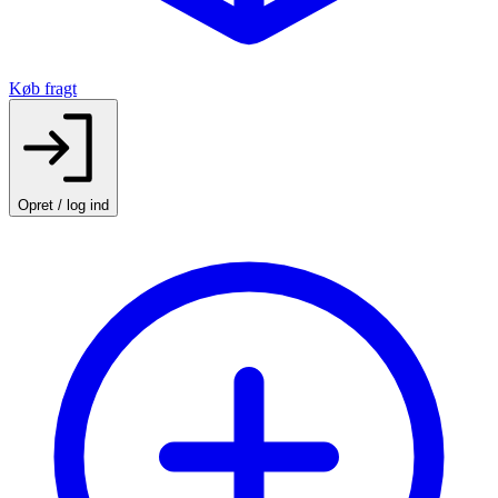
Køb fragt
Opret / log ind