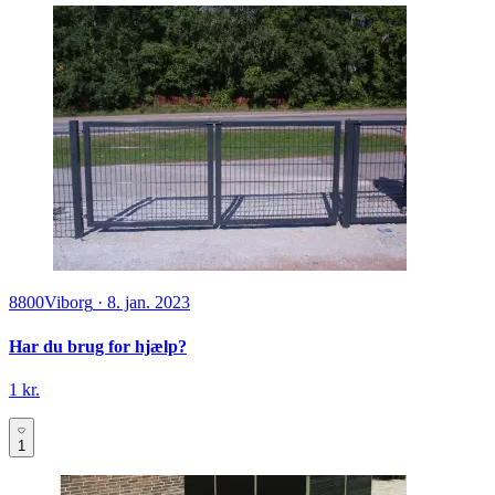
8800
Viborg
·
8. jan. 2023
Har du brug for hjælp?
1 kr.
1