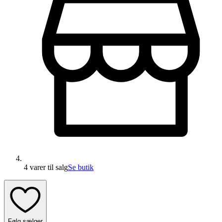
4 varer
til salg
Se butik
Følg sælger