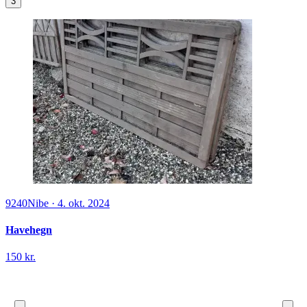
3
9240
Nibe
·
4. okt. 2024
Havehegn
150 kr.