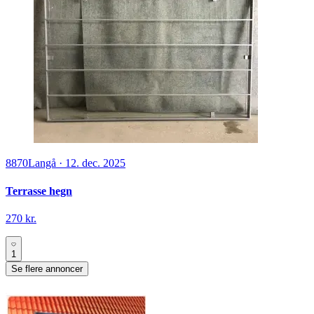
8870
Langå
·
12. dec. 2025
Terrasse hegn
270 kr.
1
Se flere annoncer