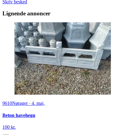
Skriv besked
Lignende annoncer
9610
Nørager
·
4. maj.
Beton havehegn
100 kr.