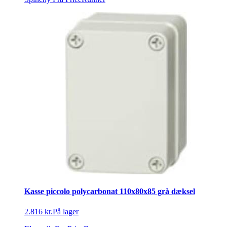
Kasse piccolo polycarbonat 110x80x85 grå dæksel
2.816 kr.
På lager