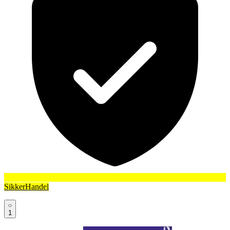
SikkerHandel
1