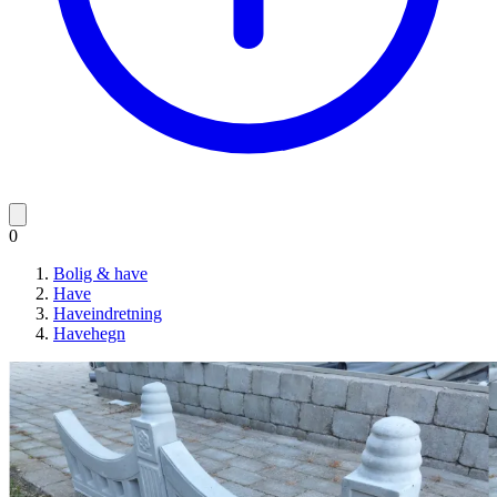
0
Bolig & have
Have
Haveindretning
Havehegn