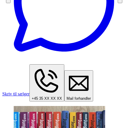
Skriv til sælger
+45 35 XX XX XX
Mail forhandler