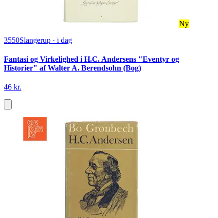
Ny
3550
Slangerup
·
i dag
Fantasi og Virkelighed i H.C. Andersens "Eventyr og
Historier" af Walter A. Berendsohn (Bog)
46 kr.