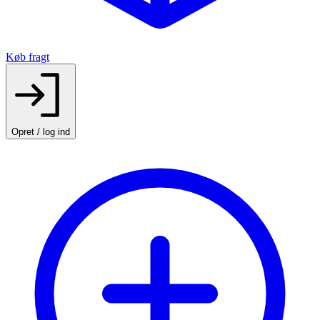
Køb fragt
Opret / log ind