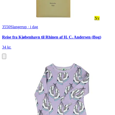
Ny
3550
Slangerup
·
i dag
Reise fra Kjøbenhavn til Rhinen af H. C. Andersen (Bog)
34 kr.