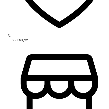
83
Følger
e