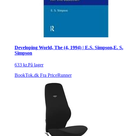
Developing World, The (4, 1994) | E.S. Simpson,E. S.
Simpson
633 kr.
På lager
BookTok.dk
Fra PriceRunner