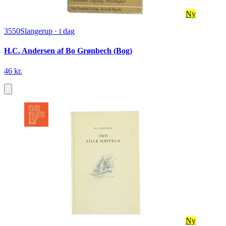
Ny
3550
Slangerup
·
i dag
H.C. Andersen af Bo Grønbech (Bog)
46 kr.
Ny