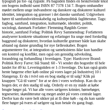
typografi på for- og rygside. På bagsiden findes en beskrivende tekst
om bogens indhold samt ISBN 87 7378 134 7. Bogen omhandler
mødet mellem unge indvandrere og danskere og diskuterer kulturel
identitet, integration og grænser i det danske samfund. Udgivelsen
hører til samfundsvidenskabelig og kulturpolitisk faglitteratur. Tags:
fagbog, samfund, integration, kulturmøde, identitet, politik,
sociologi, danmark Forfatter: Flemming Røgilds Genre:
historie_samfund Forlag: Politisk Revy Sammendrag: Forfatteren
analyserer konkrete situationer og erfaringer fra unge med forskellig
baggrund og diskuterer, hvordan kulturelle grænser både kan skabe
afstand og danne grundlag for nye fællesskaber. Bogen
argumenterer for, at integration og sameksistens ikke kun handler
om kontrol og konflikt, men også om gensidig udveksling,
forandring og forhandling i hverdagen. Type: Hardcover Brand:
Politisk Revy Farve: blå Stand: 60 - Vi sender din bogordre til hele
landet for 49 kr. Leveringstiden er 1-3 hverdage. Du kan også gratis
hente bøgerne efter køb online på vores lager på Industrivej 10 i
Slangerup. Er du i tvivl om en bog stadig er til salg? Klik på
knappen "Gå til varen" for at se den i vores webshop. Kan du se
bogen der, er den stadig til salg. Orderly er en ny måde at købe
brugte bøger på. Vi har alle vores sælgeres krimier, børnebøger,
tegneserier, skønlitteratur og meget andet på vores centrale lager.
Derfor kan du være helt sikker på at få dine køb - og du kan samle
flere bøger på tværs af sælgere og kun betale én gang fragt.