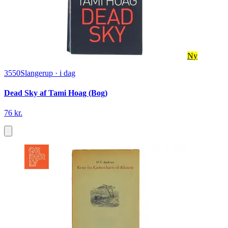
Ny
3550
Slangerup
·
i dag
Dead Sky af Tami Hoag (Bog)
76 kr.