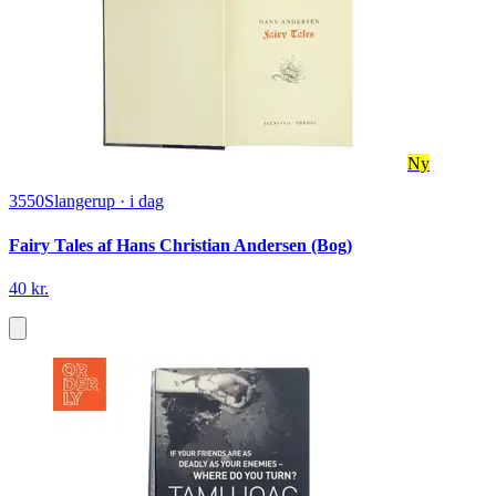
Ny
3550
Slangerup
·
i dag
Fairy Tales af Hans Christian Andersen (Bog)
40 kr.