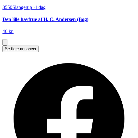
3550
Slangerup
·
i dag
Den lille havfrue af H. C. Andersen (Bog)
46 kr.
Se flere annoncer