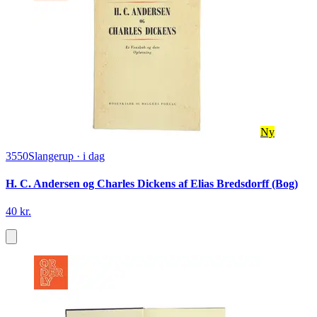
Ny
3550
Slangerup
·
i dag
H. C. Andersen og Charles Dickens af Elias Bredsdorff (Bog)
40 kr.