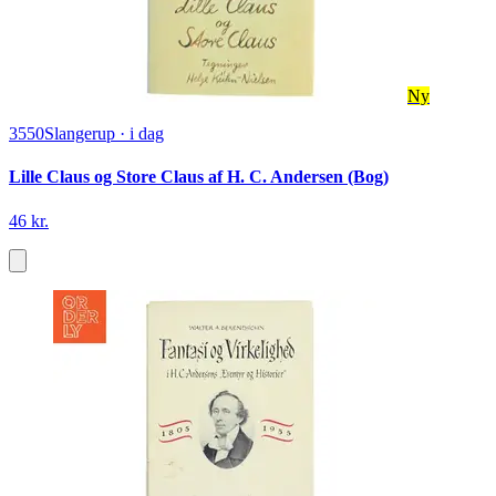
Ny
3550
Slangerup
·
i dag
Lille Claus og Store Claus af H. C. Andersen (Bog)
46 kr.