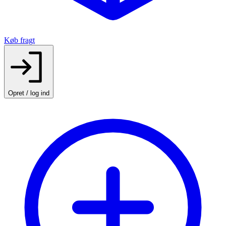
Køb fragt
Opret / log ind