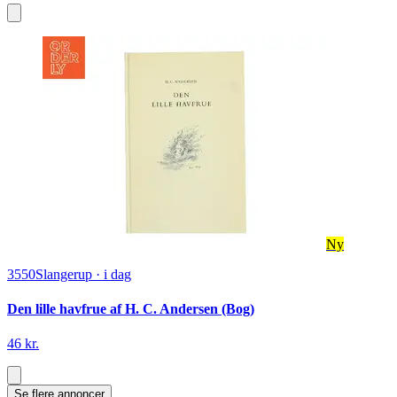
Ny
3550
Slangerup
·
i dag
Den lille havfrue af H. C. Andersen (Bog)
46 kr.
Se flere annoncer