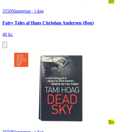
Ny
3550
Slangerup
·
i dag
Fairy Tales af Hans Christian Andersen (Bog)
40 kr.
Ny
3550
Slangerup
·
i dag