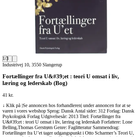
1
/
3
Industrivej 10, 3550 Slangerup
Fortællinger fra U&#39;et : teori U omsat i liv,
læring og lederskab (Bog)
41 kr.
↓ Klik på |Se annoncen hos forhandleren| under annoncen for at se
varen i vores webshop Sprog: Dansk Antal sider: 312 Forlag: Dansk
Psykologisk Forlag Udgivelsesår: 2013 Titel: Fortællinger fra
U&#39;et : teori U omsat i liv, læring og lederskab Forfattere: Lone
Belling,Thomas Gerstrøm Genre: Faglitteratur Sammendrag:
Fortællinger fra U’et tager udgangspunkt i Otto Scharmer’s Teori U,