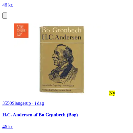
46 kr.
Ny
3550
Slangerup
·
i dag
H.C. Andersen af Bo Grønbech (Bog)
46 kr.