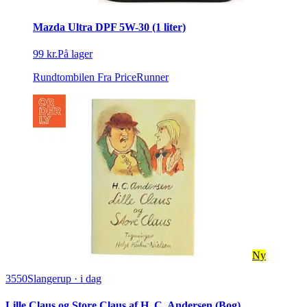
Mazda Ultra DPF 5W-30 (1 liter)
99 kr.
På lager
Rundtombilen
Fra PriceRunner
Ny
3550
Slangerup
·
i dag
Lille Claus og Store Claus af H. C. Andersen (Bog)