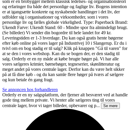
som er en brobygger mellem klassisk ledelses- og organisationsteori
og erfaringer fra både det personlige og faglige liv. Bogens intention
er at igangsætte konkrete og nyskabende handlinger i det liv, der
udfolder sig i organisationer og virksomheder, som i vores
personlige liv og fælles globale virkelighed. Type: Paperback Brand:
Ukendt Farve: Ukendt Stand: 60 - Mindre spor fra almindeligt brugt.
(Se billeder) Vi sender din bogordre til hele landet for 49 kr.
Leveringstiden er 1-3 hverdage. Du kan også gratis hente bøgerne
efter køb online på vores lager på Industrivej 10 i Slangerup. Er du i
tvivl om en bog stadig er til salg? Klik på knappen "Gå til varen" for
at se den i vores webshop. Kan du se bogen der, er den stadig til
salg. Orderly er en ny måde at købe brugte bøger på. Vi har alle
vores sælgeres krimier, børnebøger, tegneserier, skønlitteratur og
meget andet på vores centrale lager. Derfor kan du være helt sikker
på at få dine køb - og du kan samle flere bøger på tværs af sælgere
og kun betale én gang fragt.
Se annoncen hos forhandleren
Orderly er en ny salgsplatform, der fjerner alt besværet ved at handle
gode ting mellem private. Vi henter alle sælgeres ting til vores
centrale lager, hvor vi tager billeder, opbevarer og p...
Se mere