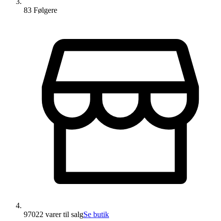
83
Følger
e
97022 varer
til salg
Se butik