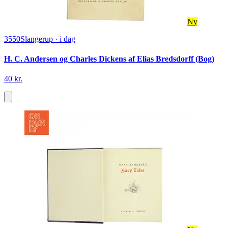
Ny
3550
Slangerup
·
i dag
H. C. Andersen og Charles Dickens af Elias Bredsdorff (Bog)
40 kr.