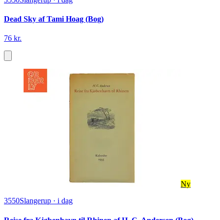
Dead Sky af Tami Hoag (Bog)
76 kr.
Ny
3550
Slangerup
·
i dag