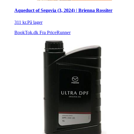
Aqueduct of Segovia (3, 2024) | Brienna Rossiter
311 kr.
På lager
BookTok.dk
Fra PriceRunner