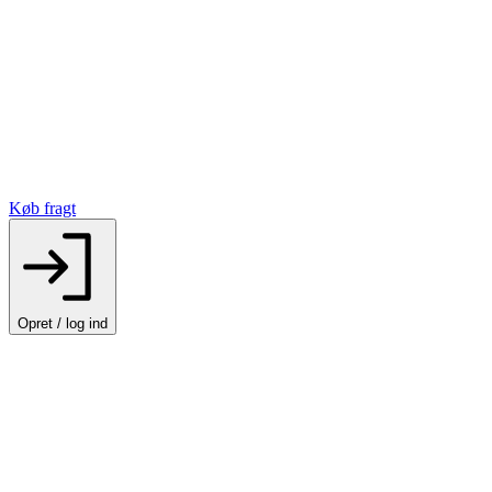
Køb fragt
Opret / log ind