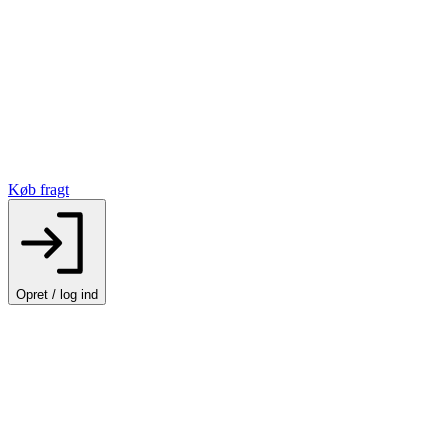
Køb fragt
Opret / log ind