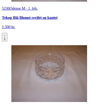
5230
Odense M
·
1. feb.
Tekop Blå Blomst svejfet og kantet
1.500 kr.
1