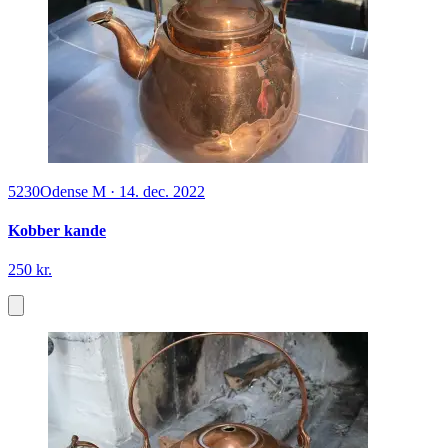
5230
Odense M
·
14. dec. 2022
Kobber kande
250 kr.