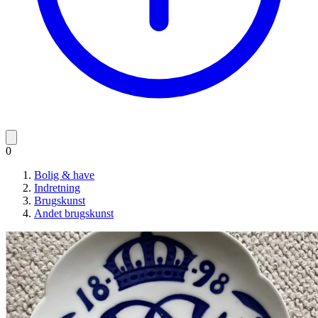
0
Bolig & have
Indretning
Brugskunst
Andet brugskunst