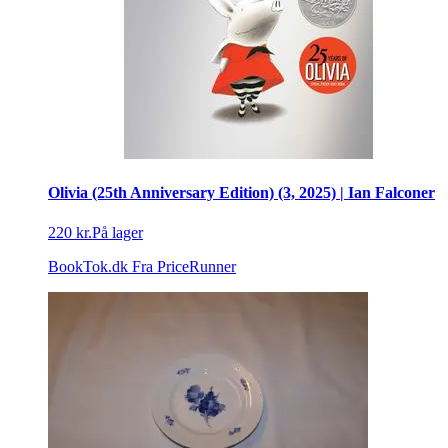
Olivia (25th Anniversary Edition) (3, 2025) | Ian Falconer
220 kr.
På lager
BookTok.dk
Fra PriceRunner