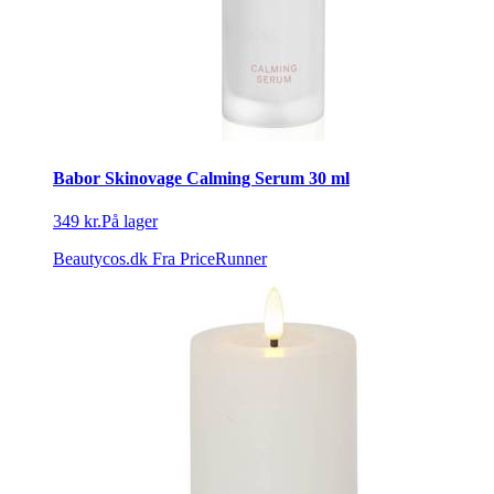
Babor Skinovage Calming Serum 30 ml
349 kr.
På lager
Beautycos.dk
Fra PriceRunner