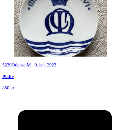
5230
Odense M
·
9. jan. 2023
Platte
850 kr.