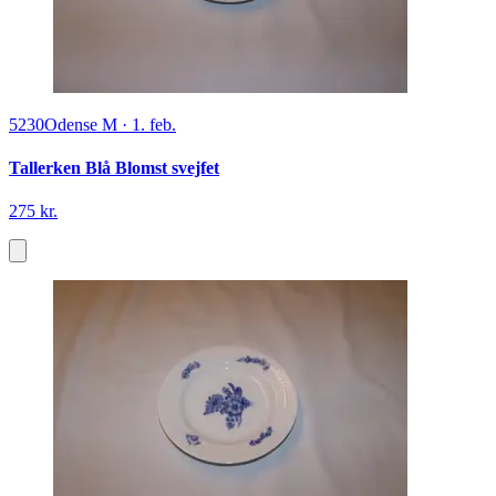
5230
Odense M
·
1. feb.
Tallerken Blå Blomst svejfet
275 kr.