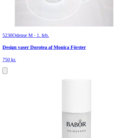
5230
Odense M
·
1. feb.
Design vaser Dorotea af Monica Förster
750 kr.