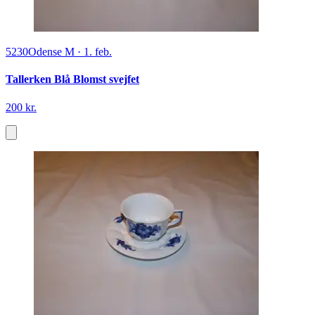
5230
Odense M
·
1. feb.
Tallerken Blå Blomst svejfet
200 kr.