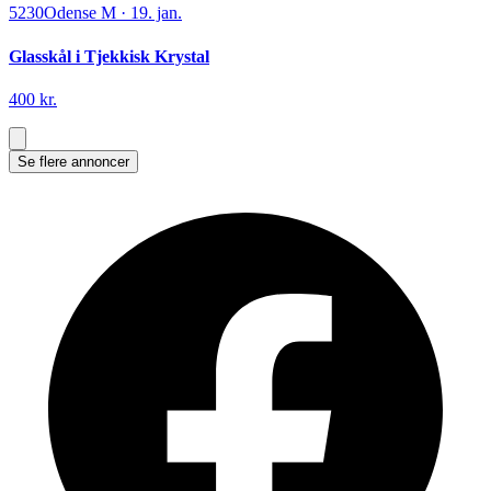
5230
Odense M
·
19. jan.
Glasskål i Tjekkisk Krystal
400 kr.
Se flere annoncer