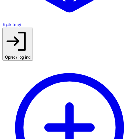
Køb fragt
Opret / log ind