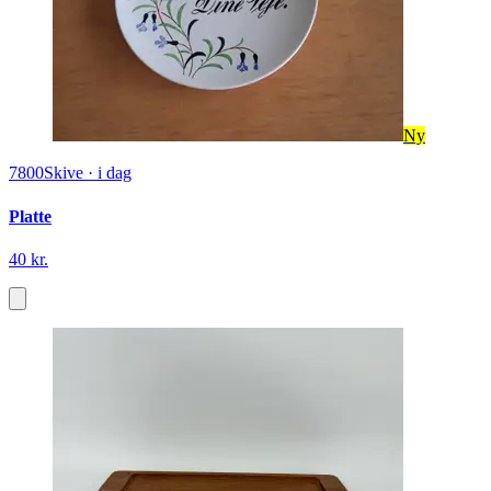
Ny
7800
Skive
·
i dag
Platte
40 kr.