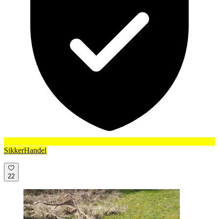
SikkerHandel
22