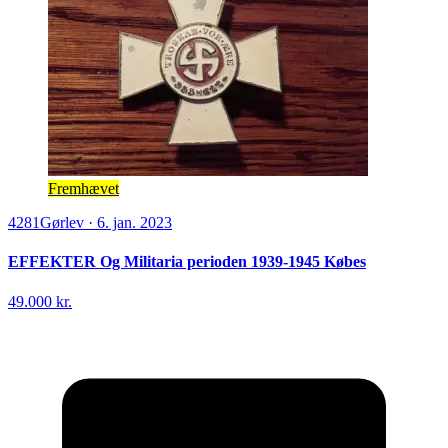
Fremhævet
4281
Gørlev
·
6. jan. 2023
EFFEKTER Og Militaria perioden 1939-1945 Købes
49.000 kr.