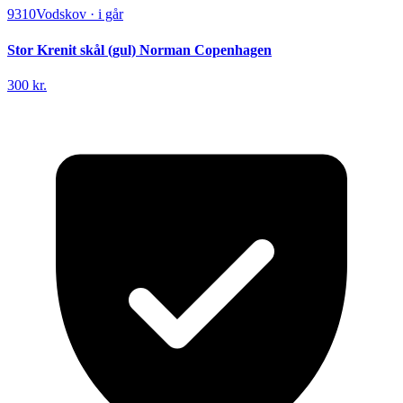
9310
Vodskov
·
i går
Stor Krenit skål (gul) Norman Copenhagen
300 kr.