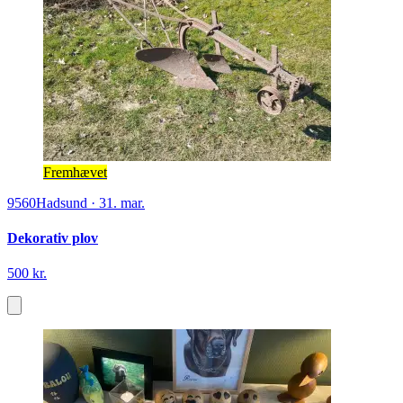
Fremhævet
9560
Hadsund
·
31. mar.
Dekorativ plov
500 kr.