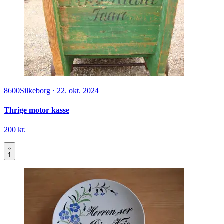
8600
Silkeborg
·
22. okt. 2024
Thrige motor kasse
200 kr.
1