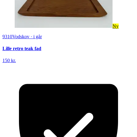
Ny
9310
Vodskov
·
i går
Lille retro teak fad
150 kr.