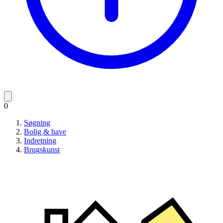
0
Søgning
Bolig & have
Indretning
Brugskunst