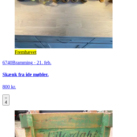
Fremhævet
6740
Bramming
·
21. feb.
Skænk fra ide møbler.
800 kr.
4