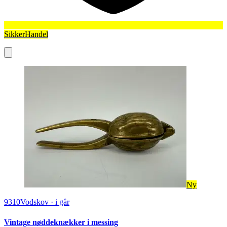
SikkerHandel
Ny
9310
Vodskov
·
i går
Vintage nøddeknækker i messing