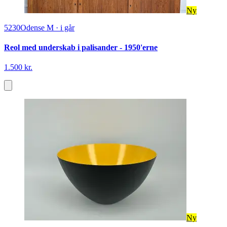
Ny
5230
Odense M
·
i går
Reol med underskab i palisander - 1950'erne
1.500 kr.
Ny