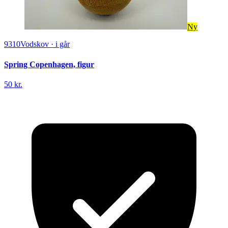
Ny
9310
Vodskov
·
i går
Spring Copenhagen, figur
50 kr.