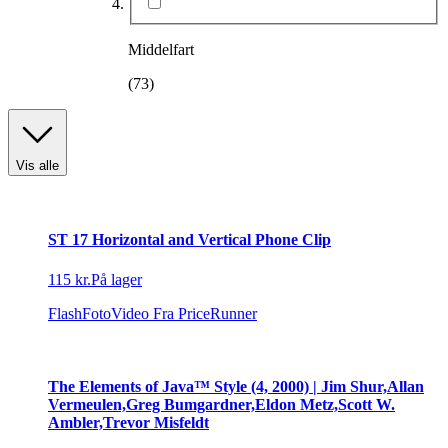
Middelfart
(73)
Vis alle
Produkttype
:
ST 17 Horizontal and Vertical Phone Clip
Andet brugskunst
115 kr.
På lager
FlashFotoVideo
Fra PriceRunner
The Elements of Java™ Style (4, 2000) | Jim Shur,Allan
Vermeulen,Greg Bumgardner,Eldon Metz,Scott W.
Ambler,Trevor Misfeldt