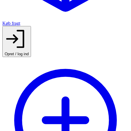
Køb fragt
Opret / log ind