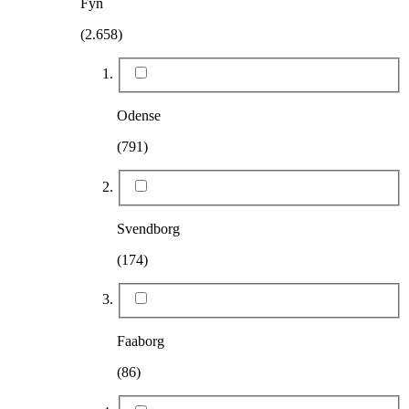
Fyn
(2.658)
Odense
(791)
Svendborg
(174)
Faaborg
(86)