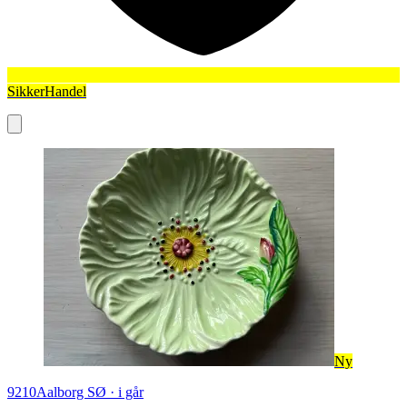
SikkerHandel
Ny
9210
Aalborg SØ
·
i går