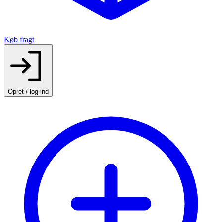
Køb fragt
Opret / log ind