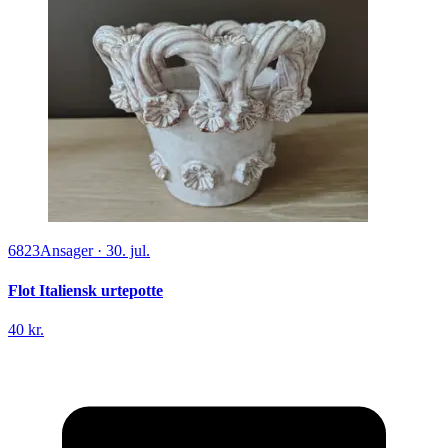
6823
Ansager
·
30. jul.
Flot Italiensk urtepotte
40 kr.