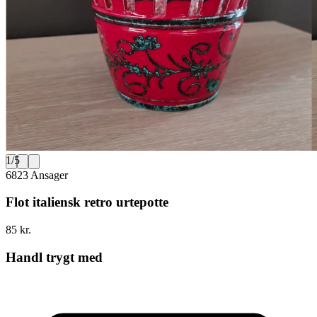
1
/
5
6823 Ansager
Flot italiensk retro urtepotte
85 kr.
Handl trygt med