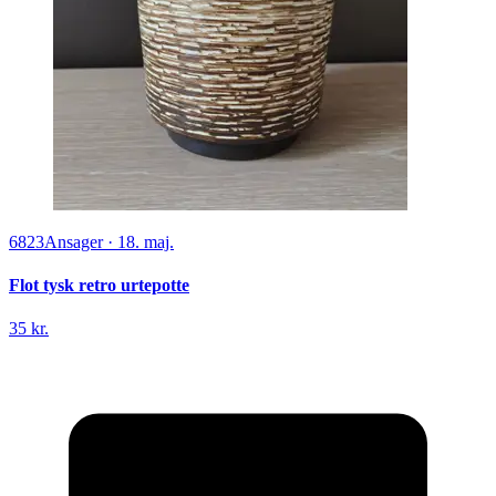
6823
Ansager
·
18. maj.
Flot tysk retro urtepotte
35 kr.