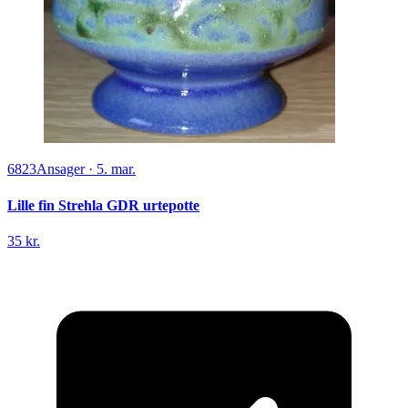
6823
Ansager
·
5. mar.
Lille fin Strehla GDR urtepotte
35 kr.