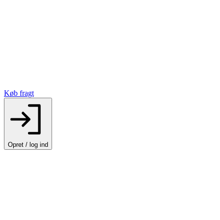
Køb fragt
Opret / log ind