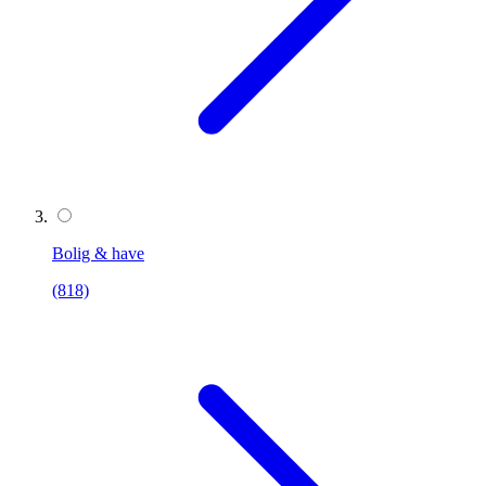
Bolig & have
(818)