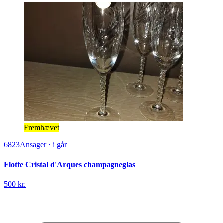
Fremhævet
6823
Ansager
·
i går
Flotte Cristal d'Arques champagneglas
500 kr.