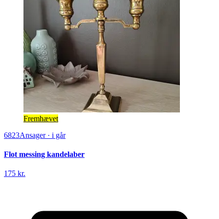
Fremhævet
6823
Ansager
·
i går
Flot messing kandelaber
175 kr.