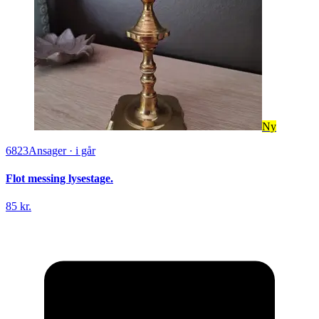
Ny
6823
Ansager
·
i går
Flot messing lysestage.
85 kr.