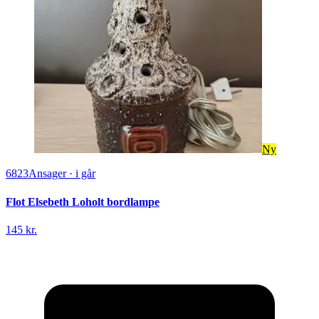
Ny
6823
Ansager
·
i går
Flot Elsebeth Loholt bordlampe
145 kr.