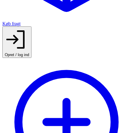
Køb fragt
Opret / log ind