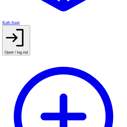
Køb fragt
Opret / log ind