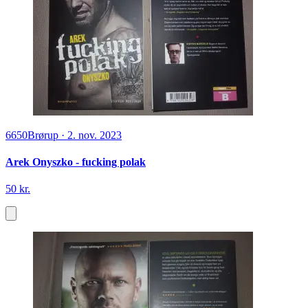
6650
Brørup
·
2. nov. 2023
Arek Onyszko - fucking polak
50 kr.