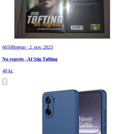
6650
Brørup
·
2. nov. 2023
No regrets - Af Stig Tøfting
40 kr.