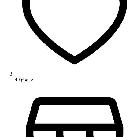
4
Følger
e