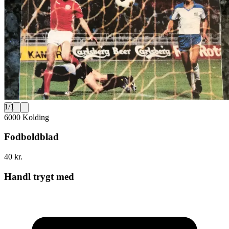
1
/
1
6000 Kolding
Fodboldblad
40 kr.
Handl trygt med