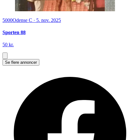
5000
Odense C
·
5. nov. 2025
Sporten 88
50 kr.
Se flere annoncer