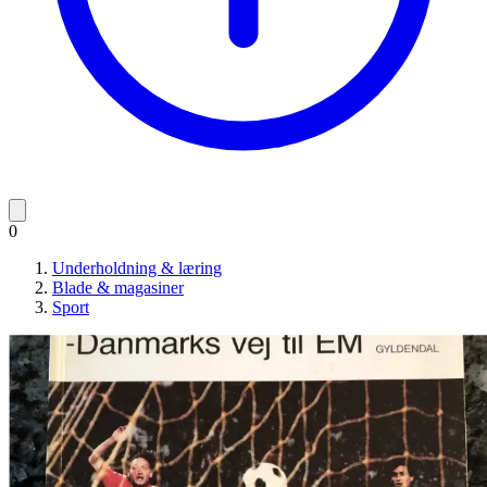
0
Underholdning & læring
Blade & magasiner
Sport