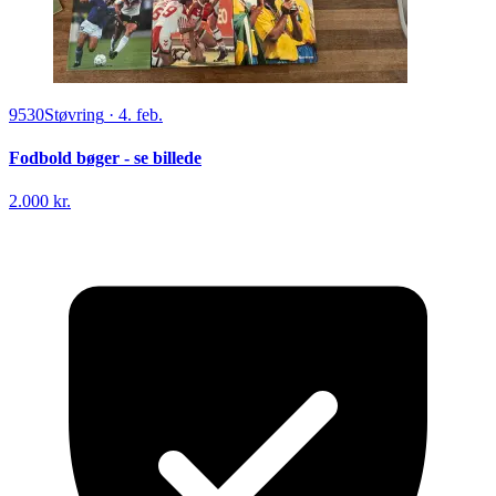
9530
Støvring
·
4. feb.
Fodbold bøger - se billede
2.000 kr.