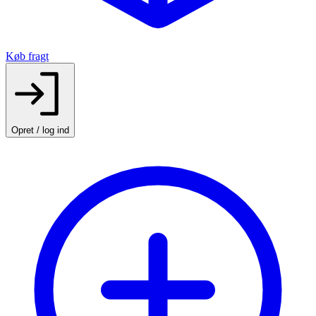
Køb fragt
Opret / log ind