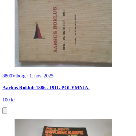
8800
Viborg
·
1. nov. 2025
Aarhus Roklub 1886 - 1911. POLYMNIA.
100 kr.