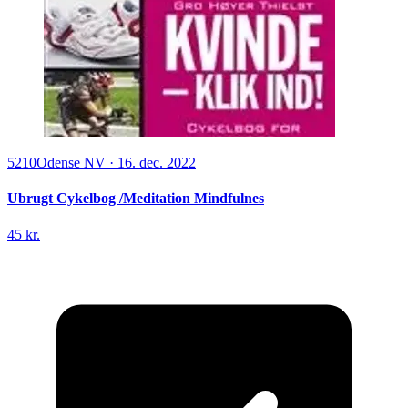
5210
Odense NV
·
16. dec. 2022
Ubrugt Cykelbog /Meditation Mindfulnes
45 kr.