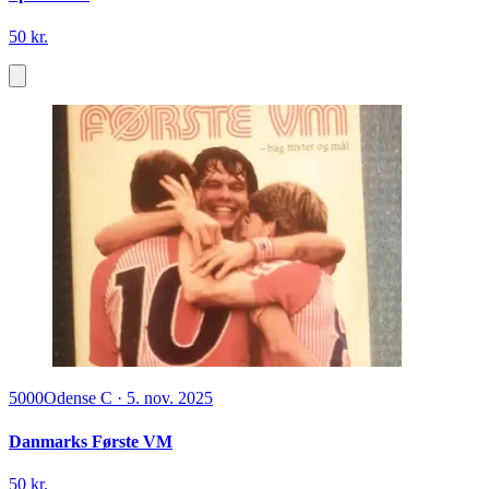
50 kr.
5000
Odense C
·
5. nov. 2025
Danmarks Første VM
50 kr.