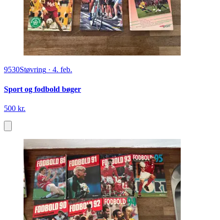
9530
Støvring
·
4. feb.
Sport og fodbold bøger
500 kr.