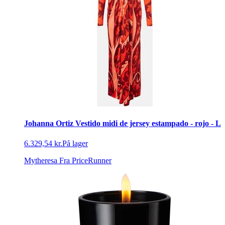
Johanna Ortiz Vestido midi de jersey estampado - rojo - L
6.329,54 kr.
På lager
Mytheresa
Fra PriceRunner