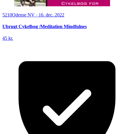
5210
Odense NV
·
16. dec. 2022
Ubrugt Cykelbog /Meditation Mindfulnes
45 kr.