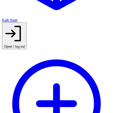
Køb fragt
Opret / log ind