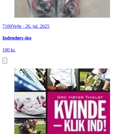
7100
Vejle
·
26. jul. 2025
Indendørs sko
100 kr.