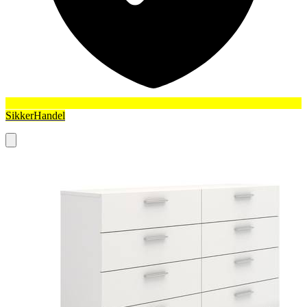
SikkerHandel