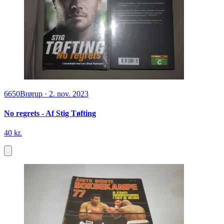
6650
Brørup
·
2. nov. 2023
No regrets - Af Stig Tøfting
40 kr.