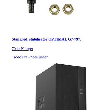
Stang/led, stabilisator OPTIMAL G7-797.
70 kr.
På lager
Trodo
Fra PriceRunner