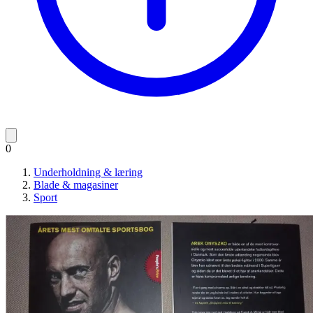
0
Underholdning & læring
Blade & magasiner
Sport