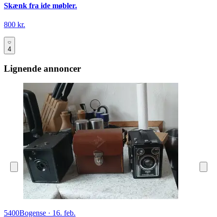
Skænk fra ide møbler.
800 kr.
4
Lignende annoncer
5400
Bogense
·
16. feb.