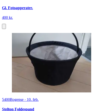
Gl. Fotoapperater.
400 kr.
5400
Bogense
·
10. feb.
Stelton Foldespand