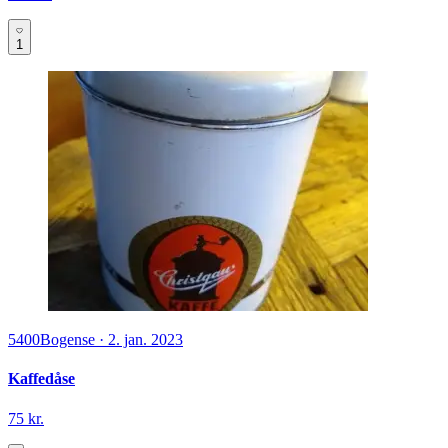
1
5400
Bogense
·
2. jan. 2023
Kaffedåse
75 kr.