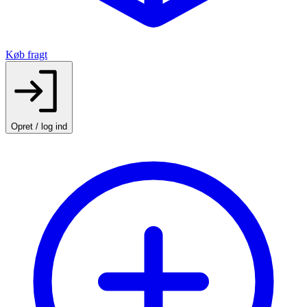
Køb fragt
Opret / log ind