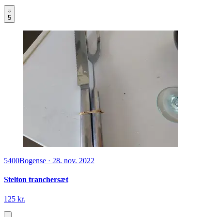
5
5400
Bogense
·
28. nov. 2022
Stelton tranchersæt
125 kr.