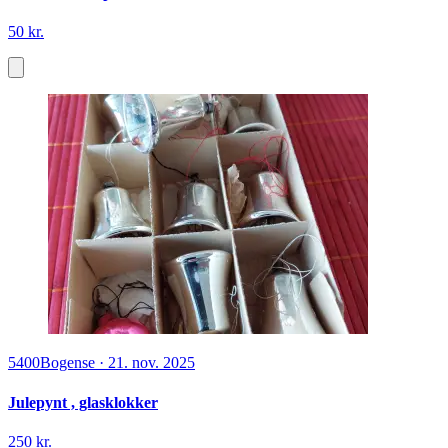
50 kr.
5400
Bogense
·
21. nov. 2025
Julepynt , glasklokker
250 kr.