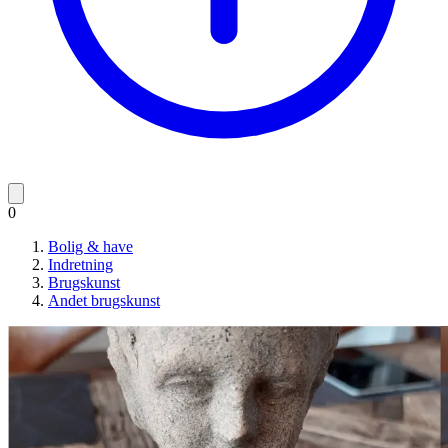
0
Bolig & have
Indretning
Brugskunst
Andet brugskunst