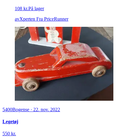
108 kr.
På lager
avXperten
Fra PriceRunner
5400
Bogense
·
22. nov. 2022
Legetøj
550 kr.