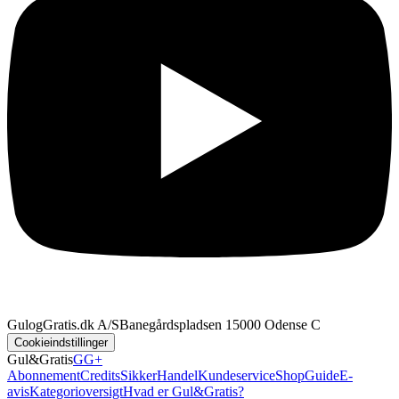
GulogGratis.dk A/S
Banegårdspladsen 1
5000 Odense C
Cookieindstillinger
Gul&Gratis
GG+
Abonnement
Credits
SikkerHandel
Kundeservice
Shop
Guide
E-
avis
Kategorioversigt
Hvad er Gul&Gratis?