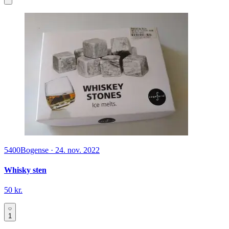
5400
Bogense
·
24. nov. 2022
Whisky sten
50 kr.
1