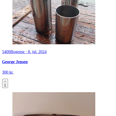
5400
Bogense
·
8. jul. 2024
George Jensen
300 kr.
1