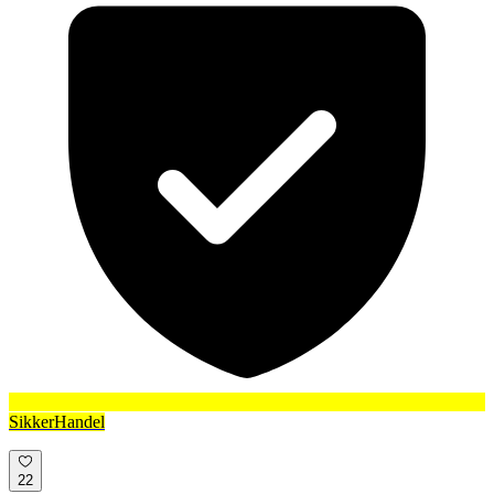
SikkerHandel
22