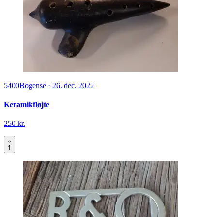
5400
Bogense
·
26. dec. 2022
Keramikfløjte
250 kr.
1