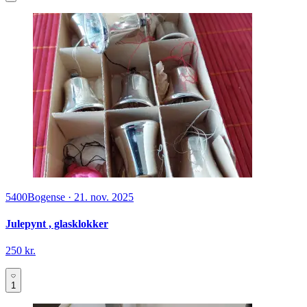
5400
Bogense
·
21. nov. 2025
Julepynt , glasklokker
250 kr.
1