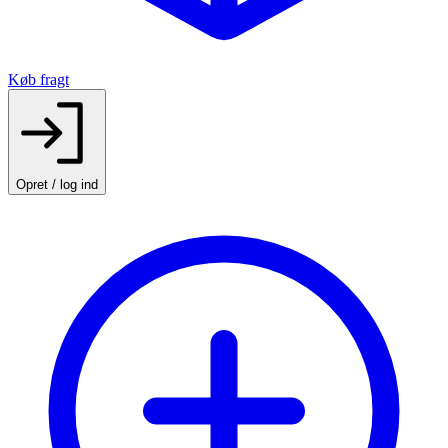
Køb fragt
Opret / log ind