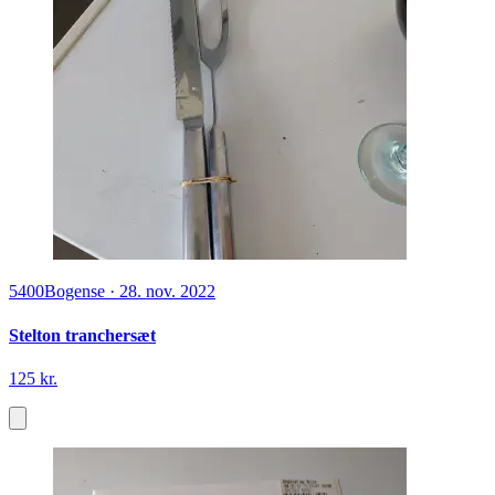
5400
Bogense
·
28. nov. 2022
Stelton tranchersæt
125 kr.