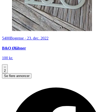
5400
Bogense
·
23. dec. 2022
B&O Ølåbner
100 kr.
2
Se flere annoncer