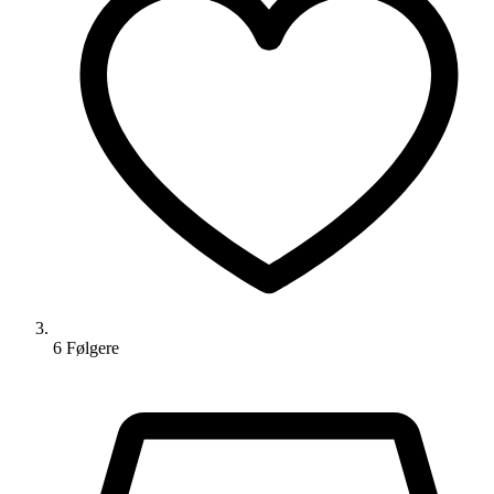
6
Følger
e