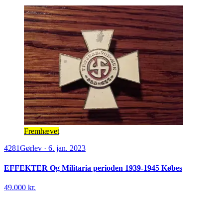
Fremhævet
4281
Gørlev
·
6. jan. 2023
EFFEKTER Og Militaria perioden 1939-1945 Købes
49.000 kr.