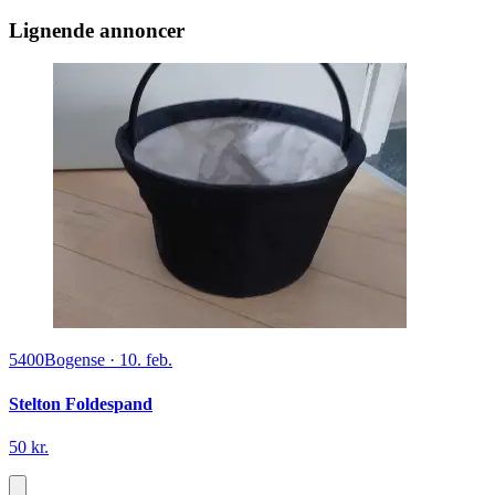
Lignende annoncer
5400
Bogense
·
10. feb.
Stelton Foldespand
50 kr.