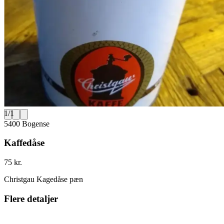
1
/
1
5400 Bogense
Kaffedåse
75 kr.
Christgau Kagedåse pæn
Flere detaljer