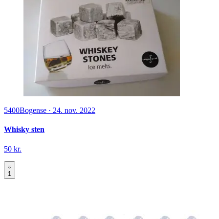
5400
Bogense
·
24. nov. 2022
Whisky sten
50 kr.
1