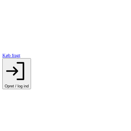
Køb fragt
Opret / log ind