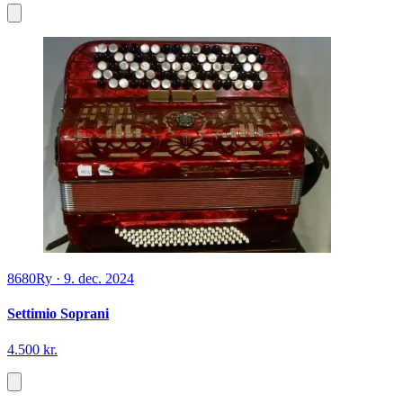
8680
Ry
·
9. dec. 2024
Settimio Soprani
4.500 kr.