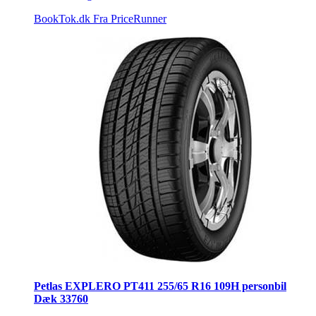
BookTok.dk
Fra PriceRunner
Petlas EXPLERO PT411 255/65 R16 109H personbil
Dæk 33760