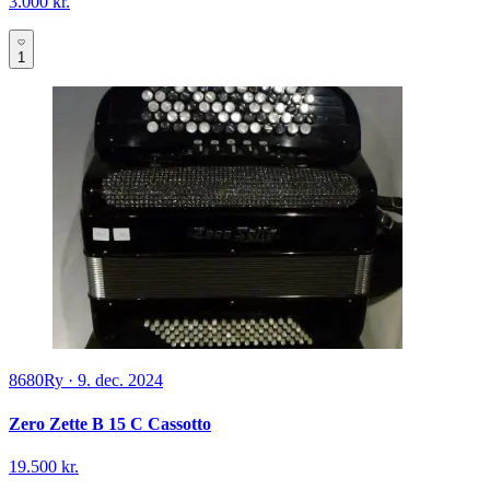
3.000 kr.
1
8680
Ry
·
9. dec. 2024
Zero Zette B 15 C Cassotto
19.500 kr.