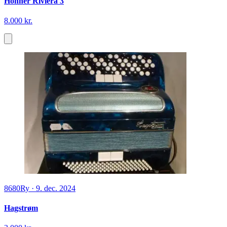
Hohner Riviera 3
8.000 kr.
8680
Ry
·
9. dec. 2024
Hagstrøm