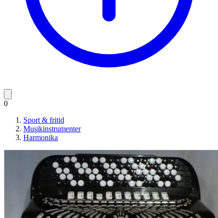
0
Sport & fritid
Musikinstrumenter
Harmonika