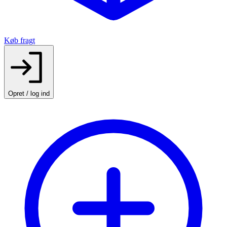
Køb fragt
Opret / log ind