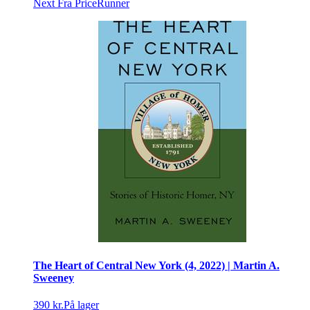
Next
Fra PriceRunner
The Heart of Central New York (4, 2022) | Martin A.
Sweeney
390 kr.
På lager