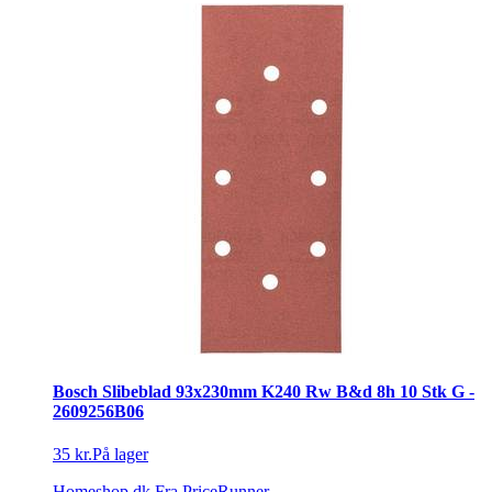
Bosch Slibeblad 93x230mm K240 Rw B&d 8h 10 Stk G -
2609256B06
35 kr.
På lager
Homeshop.dk
Fra PriceRunner