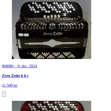
8680
Ry
·
9. dec. 2024
Zero Zette b 6 c
11.500 kr.