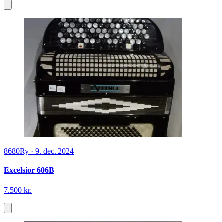
8680
Ry
·
9. dec. 2024
Excelsior 606B
7.500 kr.