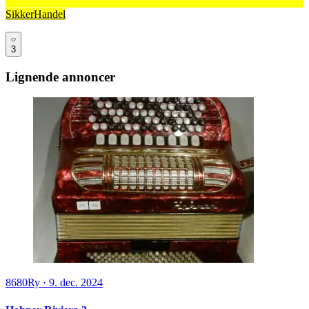
SikkerHandel
3
Lignende annoncer
8680
Ry
·
9. dec. 2024