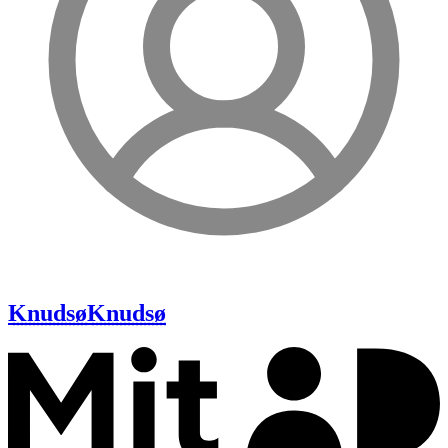
Knudsø
Knudsø