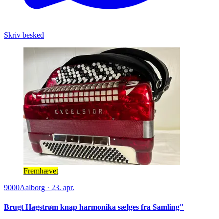
Skriv besked
Fremhævet
9000
Aalborg
·
23. apr.
Brugt Hagstrøm knap harmonika sælges fra Samling"