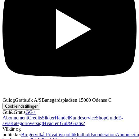
GulogGratis.dk A/S
Banegårdspladsen 1
5000 Odense C
Cookieindstillinger
Gul&Gratis
GG+
Abonnement
Credits
SikkerHandel
Kundeservice
Shop
Guide
E-
avis
Kategorioversigt
Hvad er Gul&Gratis?
Vilkår og
politikker
Brugervilkår
Privatlivspolitik
Indholdsmoderation
Annoncerin